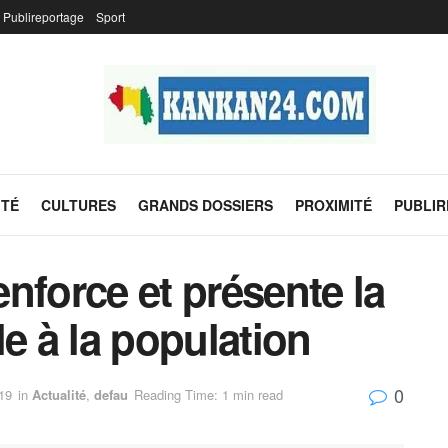
Publireportage
Sport
ITÉ
CULTURES
GRANDS DOSSIERS
PROXIMITÉ
PUBLI
renforce et présente la
 à la population
0
19
in
Actualité
,
defau
Reading Time: 1 min read