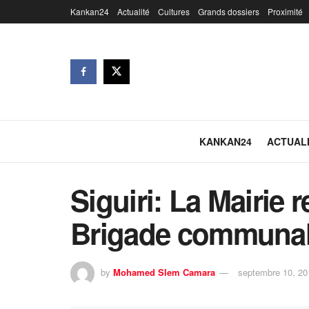
Kankan24
Actualité
Cultures
Grands dossiers
Proximité
KANKAN24
ACTUAL
Siguiri: La Mairie 
Brigade communale
by
Mohamed Slem Camara
septembre 10, 20