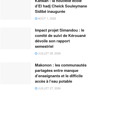
Kankan : la nouvelle école
d’El hadj Cheick Souleymane
Sidibé inaugurée
AOÛT 1, 2026
Impact projet Simandou : le
comité de suivi de Kérouané
dévoile son rapport
semestriel
JUILLET 28, 2026
Makonon : les communautés
partagées entre manque
d’enseignants et le difficile
accès à l’eau potable
JUILLET 27, 2026