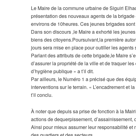
Le Maire de la commune urbaine de Siguiri Elh
présentation des nouveaux agents de la brigad
environs de 10heures. Ces jeunes brigades son
Dans son discours ,le Maire a exhorté les jeunes 
biens des citoyens.Poursuivant,la première autor
jours sera mise en place pour outiller les agents 
Parlant des attributs de cette brigade,le Maire s
d’assurer la propriété de la ville et de traquer le
d’hygiène publique » a t’il dit.
Par ailleurs, le Numéro 1 a précisé que des équip
interventions sur le terrain. « L’encadrement et la
t’il conclu.
À noter que depuis sa prise de fonction à la Ma
actions de dequerpissement, d’assainissement, 
Ainsi pour mieux assumer leur responsabilité et 
des quartiers et des secteurs.