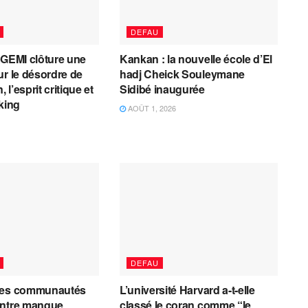
DEFAU
AGEMI clôture une
Kankan : la nouvelle école d’El
ur le désordre de
hadj Cheick Souleymane
, l’esprit critique et
Sidibé inaugurée
cking
AOÛT 1, 2026
DEFAU
les communautés
L’université Harvard a-t-elle
entre manque
classé le coran comme “le