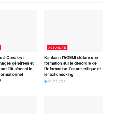
ACTUALITÉ
es à Conakry :
Kankan : l’AGEMI clôture une
mages générées et
formation sur le désordre de
par l’IA sèment le
l’information, l’esprit critique et
formationnel
le fact-checking
)
AOÛT 3, 2026