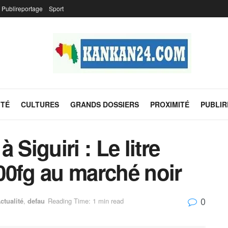
Publireportage
Sport
ITÉ
CULTURES
GRANDS DOSSIERS
PROXIMITÉ
PUBLI
 Siguiri : Le litre
00fg au marché noir
0
ctualité
,
defau
Reading Time: 1 min read