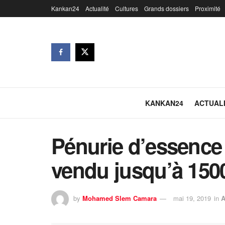
Kankan24
Actualité
Cultures
Grands dossiers
Proximité
KANKAN24
ACTUAL
Pénurie d’essence à
vendu jusqu’à 150
by
Mohamed Slem Camara
mai 19, 2019
in
A