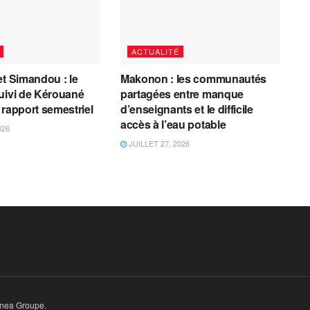
ACTUALITÉ
et Simandou : le
Makonon : les communautés
uivi de Kérouané
partagées entre manque
 rapport semestriel
d’enseignants et le difficile
accès à l’eau potable
026
JUILLET 27, 2026
inea Groupe
.