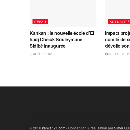
DEFAU
ACTUALITÉ
Kankan : la nouvelle école d’El
Impact proj
hadj Cheick Souleymane
comité de s
Sidibé inaugurée
dévoile son
AOÛT 1, 2026
JUILLET 28, 2
© 2018
kankan24.com
- Conception & realisation par
Simer Gu