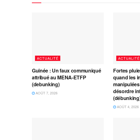
ACTUALITÉ
ACTUALITÉ
Guinée : Un faux communiqué
Fortes plui
attribué au MENA-ETFP
quand les i
(debunking)
manipulées 
désordre in
AOÛT 7, 2026
(débunking
AOÛT 4, 2026