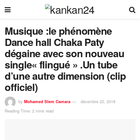
Musique :le phénomène
Dance hall Chaka Paty
dégaine avec son nouveau
single« flingué » .Un tube
d’une autre dimension (clip
officiel)
by
Mohamed Slem Camara
décembre 22, 2018
Reading Time: 2 mins read