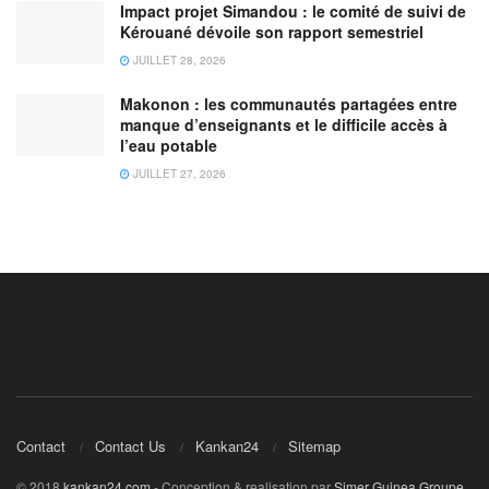
Impact projet Simandou : le comité de suivi de
Kérouané dévoile son rapport semestriel
JUILLET 28, 2026
Makonon : les communautés partagées entre
manque d’enseignants et le difficile accès à
l’eau potable
JUILLET 27, 2026
Contact
Contact Us
Kankan24
Sitemap
© 2018
kankan24.com
- Conception & realisation par
Simer Guinea Groupe
.