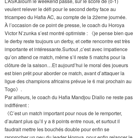
L’ASKaloum le weekend passé, sur le score de (0-1)
veulent relever le défi pour le second derby face au
tricampeo du Hafia AC, au compte de la 22eme journée.
À l’occasion de ce point de presse, le coach du Horoya
Victor N’zunka s’est montré optimiste : 《je pense bien que
le derby reste toujours un derby, et cette rencontre est très
importante et intéressante.Surtout ,c’est avec impatience
qu’on attend ce match, même s’il reste 5 matchs pour la
clôture de la saison…Et aujourd’hui le moral des joueurs
est bien prêt pour aborder ce match, avant d’attaquer la
ligue des champions africains prévue le 6 mai prochain au
Togo》.
Par ailleurs, le coach du Hafia Mandjou Diallo ne reste pas
indifférent :
《C’est un match important pour nous de le remporter,
d’autant plus qu’il y a 8 points entre nous, et surtout il
faudrait mettre les bouchés double pour enfin se
rapprocher un peu du leader Horoya, pour enfin relancer le