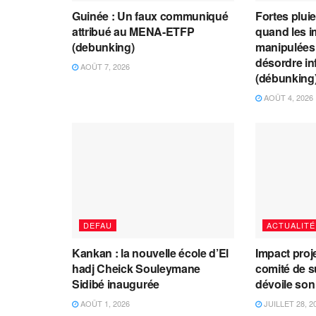
Guinée : Un faux communiqué
Fortes plui
attribué au MENA-ETFP
quand les i
(debunking)
manipulées 
désordre in
AOÛT 7, 2026
(débunking
AOÛT 4, 2026
DEFAU
ACTUALITÉ
Kankan : la nouvelle école d’El
Impact proj
hadj Cheick Souleymane
comité de s
Sidibé inaugurée
dévoile son
AOÛT 1, 2026
JUILLET 28, 2