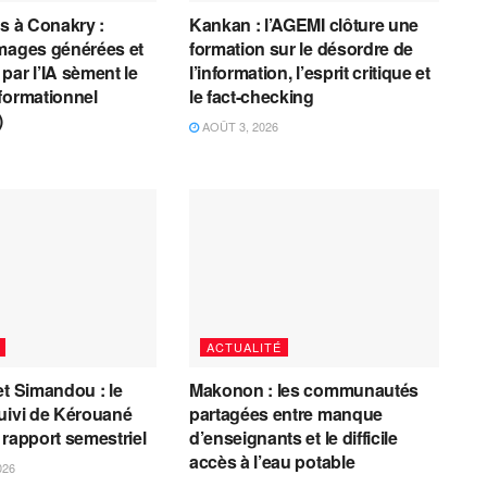
es à Conakry :
Kankan : l’AGEMI clôture une
mages générées et
formation sur le désordre de
par l’IA sèment le
l’information, l’esprit critique et
formationnel
le fact-checking
)
AOÛT 3, 2026
ACTUALITÉ
et Simandou : le
Makonon : les communautés
uivi de Kérouané
partagées entre manque
 rapport semestriel
d’enseignants et le difficile
accès à l’eau potable
026