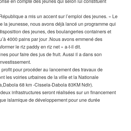
prise en compte des jeunes qui selon lui constituent
République a mis un accent sur l’emploi des jeunes. « Le
 de la jeunesse, nous avons déjà lancé un programme qui
isposition des jeunes, des boulangeries containers et
qu’à 4000 pains par jour .Nous avons emmené des
rmer le riz paddy en riz net » a-t-il dit.
s pour faire des jus de fruit. Aussi il a dans son
’investissement.
 profit pour procéder au lancement des travaux de
t les voiries urbaines de la ville et la Nationale
a,Dabola 68 km -Cissela-Dabola 83KM Ndlr).
eux infrastructures seront réalisées sur un financement
que islamique de développement pour une durée