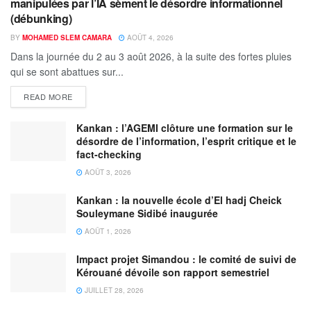
manipulées par l’IA sèment le désordre informationnel
(débunking)
BY
MOHAMED SLEM CAMARA
AOÛT 4, 2026
Dans la journée du 2 au 3 août 2026, à la suite des fortes pluies
qui se sont abattues sur...
READ MORE
Kankan : l’AGEMI clôture une formation sur le
désordre de l’information, l’esprit critique et le
fact-checking
AOÛT 3, 2026
Kankan : la nouvelle école d’El hadj Cheick
Souleymane Sidibé inaugurée
AOÛT 1, 2026
Impact projet Simandou : le comité de suivi de
Kérouané dévoile son rapport semestriel
JUILLET 28, 2026