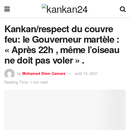
Kankan/respect du couvre
feu: le Gouverneur martèle :
« Après 22h , même l’oiseau
ne doit pas voler » .
by
Mohamed Slem Camara
août 12, 2021
Reading Time: 1 min read