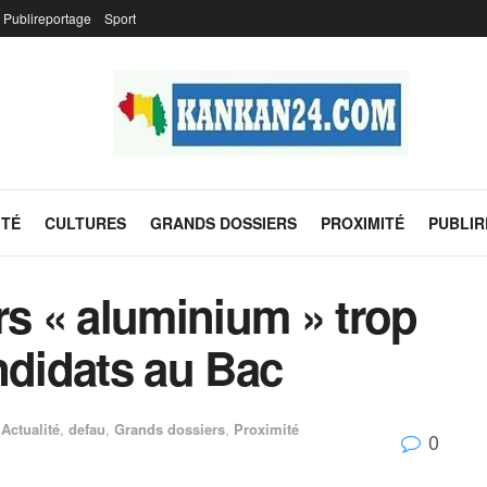
Publireportage
Sport
ITÉ
CULTURES
GRANDS DOSSIERS
PROXIMITÉ
PUBLI
rs « aluminium » trop
ndidats au Bac
Actualité
,
defau
,
Grands dossiers
,
Proximité
0