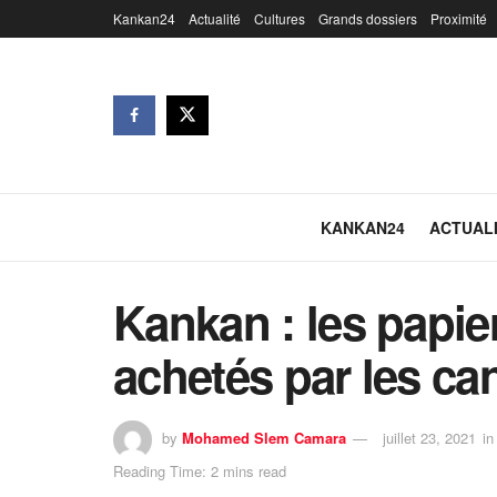
Kankan24
Actualité
Cultures
Grands dossiers
Proximité
KANKAN24
ACTUAL
Kankan : les papie
achetés par les ca
by
Mohamed Slem Camara
juillet 23, 2021
in
Reading Time: 2 mins read