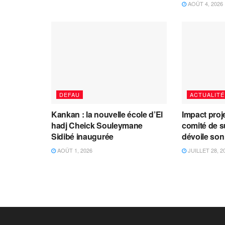
AOÛT 4, 2026
DEFAU
ACTUALITÉ
Kankan : la nouvelle école d’El
Impact proj
hadj Cheick Souleymane
comité de s
Sidibé inaugurée
dévoile son
AOÛT 1, 2026
JUILLET 28, 2