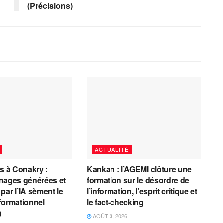
(Précisions)
ACTUALITÉ
es à Conakry :
Kankan : l’AGEMI clôture une
mages générées et
formation sur le désordre de
par l’IA sèment le
l’information, l’esprit critique et
formationnel
le fact-checking
)
AOÛT 3, 2026