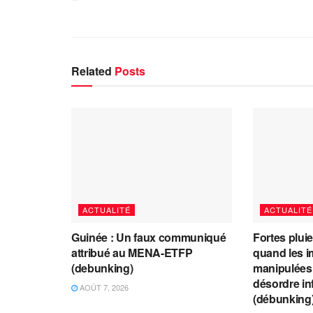
Related
Posts
ACTUALITÉ
ACTUALITÉ
Guinée : Un faux communiqué
Fortes plui
attribué au MENA-ETFP
quand les i
(debunking)
manipulées 
désordre in
AOÛT 7, 2026
(débunking