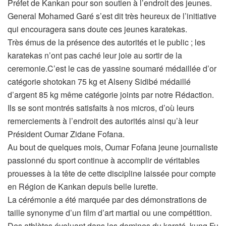
Préfet de Kankan pour son soutien à l’endroit des jeunes.
General Mohamed Garé s’est dit très heureux de l’initiative
qui encouragera sans doute ces jeunes karatekas.
Très émus de la présence des autorités et le public ; les
karatekas n’ont pas caché leur joie au sortir de la
ceremonie.C’est le cas de yassine soumaré médaillée d’or
catégorie shotokan 75 kg et Alseny Sidibé médaillé
d’argent 85 kg même catégorie joints par notre Rédaction.
Ils se sont montrés satisfaits à nos micros, d’où leurs
remerciements à l’endroit des autorités ainsi qu’à leur
Président Oumar Zidane Fofana.
Au bout de quelques mois, Oumar Fofana jeune journaliste
passionné du sport continue à accomplir de véritables
prouesses à la tête de cette discipline laissée pour compte
en Région de Kankan depuis belle lurette.
La cérémonie a été marquée par des démonstrations de
taille synonyme d’un film d’art martial ou une compétition.
Des athlètes évoluant dans les domines du karaté, kung Fu