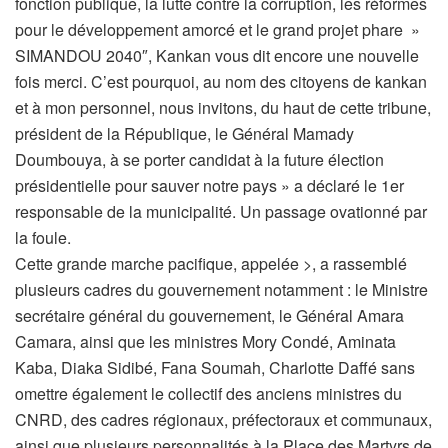
fonction publique, la lutte contre la corruption, les réformes
pour le développement amorcé et le grand projet phare »
SIMANDOU 2040″, Kankan vous dit encore une nouvelle
fois merci. C’est pourquoi, au nom des citoyens de kankan
et à mon personnel, nous invitons, du haut de cette tribune,
président de la République, le Général Mamady
Doumbouya, à se porter candidat à la future élection
présidentielle pour sauver notre pays » a déclaré le 1er
responsable de la municipalité. Un passage ovationné par
la foule.
Cette grande marche pacifique, appelée >, a rassemblé
plusieurs cadres du gouvernement notamment : le Ministre
secrétaire général du gouvernement, le Général Amara
Camara, ainsi que les ministres Mory Condé, Aminata
Kaba, Diaka Sidibé, Fana Soumah, Charlotte Daffé sans
omettre également le collectif des anciens ministres du
CNRD, des cadres régionaux, préfectoraux et communaux,
ainsi que plusieurs personnalités à la Place des Martyrs de