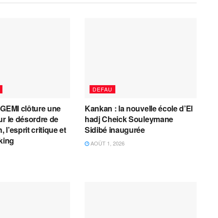
DEFAU
AGEMI clôture une
Kankan : la nouvelle école d’El
ur le désordre de
hadj Cheick Souleymane
, l’esprit critique et
Sidibé inaugurée
cking
AOÛT 1, 2026