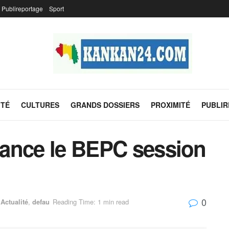
Publireportage
Sport
ITÉ
CULTURES
GRANDS DOSSIERS
PROXIMITÉ
PUBLI
 lance le BEPC session
0
Actualité
,
defau
Reading Time: 1 min read