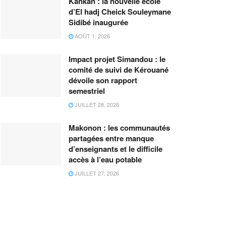
Kankan : la nouvelle école
d’El hadj Cheick Souleymane
Sidibé inaugurée
AOÛT 1, 2026
Impact projet Simandou : le
comité de suivi de Kérouané
dévoile son rapport
semestriel
JUILLET 28, 2026
Makonon : les communautés
partagées entre manque
d’enseignants et le difficile
accès à l’eau potable
JUILLET 27, 2026