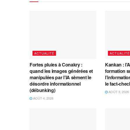
ACTUALITÉ
ACTUALITÉ
Fortes pluies à Conakry :
Kankan : l’
quand les images générées et
formation s
manipulées par l’IA sèment le
l’information
désordre informationnel
le fact-che
(débunking)
AOÛT 3, 2026
AOÛT 4, 2026