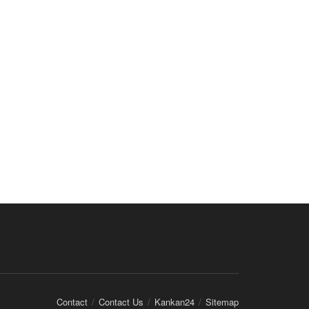
Contact
Contact Us
Kankan24
Sitemap