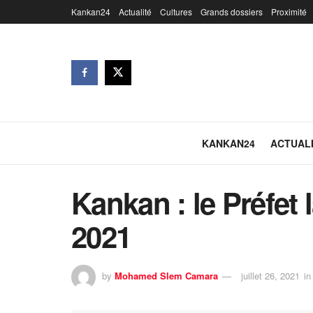
Kankan24
Actualité
Cultures
Grands dossiers
Proximité
KANKAN24
ACTUAL
Kankan : le Préfet
2021
by
Mohamed Slem Camara
juillet 26, 2021
in