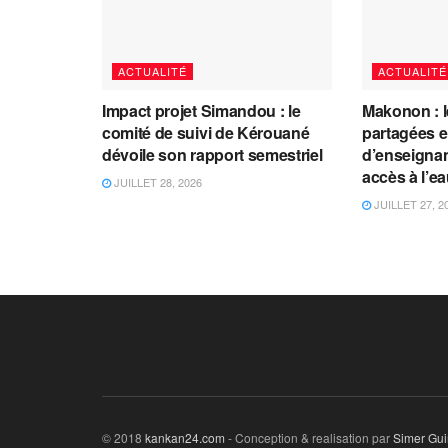
ACTUALITÉ
ACTUALITÉ
Impact projet Simandou : le
Makonon : 
comité de suivi de Kérouané
partagées 
dévoile son rapport semestriel
d’enseignants
accès à l’e
JUILLET 28, 2026
JUILLET 27, 2
© 2018
kankan24.com
- Conception & realisation par
Simer Gu