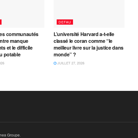
DEFAU
les communautés
L’université Harvard a-t-elle
entre manque
classé le coran comme “le
 et le difficile
meilleur livre sur la justice dans
au potable
monde” ?
026
JUILLET 27, 2026
inea Groupe
.