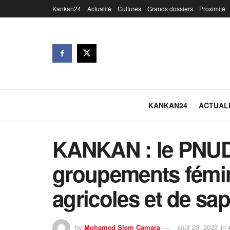
Kankan24
Actualité
Cultures
Grands dossiers
Proximité
KANKAN24
ACTUAL
KANKAN : le PNUD
groupements fémin
agricoles et de sap
by
Mohamed Slem Camara
août 23, 2022
in