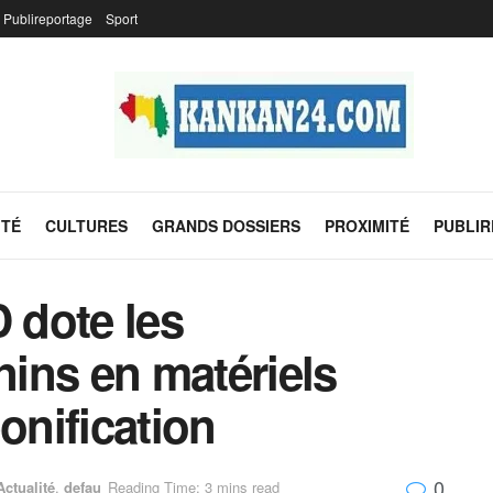
Publireportage
Sport
ITÉ
CULTURES
GRANDS DOSSIERS
PROXIMITÉ
PUBLI
 dote les
ins en matériels
onification
0
Actualité
,
defau
Reading Time: 3 mins read