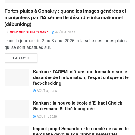
Fortes pluies à Conakry : quand les images générées et
manipulées par l’IA sèment le désordre informationnel
(débunking)
BY
MOHAMED SLEM CAMARA
AOÛT 4, 2026
Dans la journée du 2 au 3 août 2026, à la suite des fortes pluies
qui se sont abattues sur...
READ MORE
Kankan : l’AGEMI clôture une formation sur le
désordre de l’information, l’esprit critique et le
fact-checking
AOÛT 3, 2026
Kankan : la nouvelle école d’El hadj Cheick
Souleymane Sidibé inaugurée
AOÛT 1, 2026
Impact projet Simandou : le comité de suivi de
Kérouané dévoile son rapport semestriel