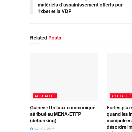
matériels d’assainissement offerts par
1xbet et la VDP
Related
Posts
ACTUALITÉ
ACTUALITÉ
Guinée : Un faux communiqué
Fortes plui
attribué au MENA-ETFP
quand les i
(debunking)
manipulées 
désordre in
AOÛT 7, 2026