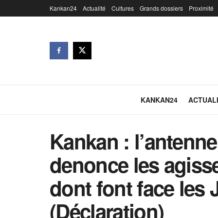
Kankan24
Actualité
Cultures
Grands dossiers
Proximité
KANKAN24
ACTUAL
Kankan : l’antenn
denonce les agiss
dont font face les 
(Déclaration)