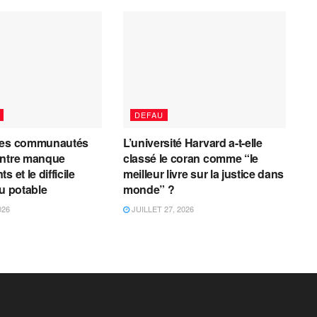
DEFAU
les communautés
L’université Harvard a-t-elle
entre manque
classé le coran comme “le
 et le difficile
meilleur livre sur la justice dans
au potable
monde” ?
026
JUILLET 27, 2026