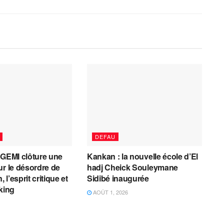
DEFAU
AGEMI clôture une
Kankan : la nouvelle école d’El
ur le désordre de
hadj Cheick Souleymane
, l’esprit critique et
Sidibé inaugurée
cking
AOÛT 1, 2026