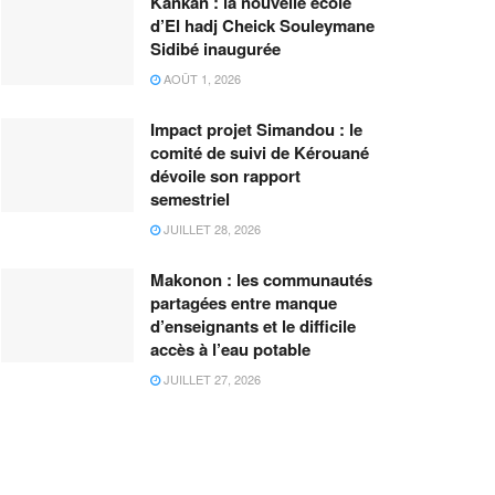
Kankan : la nouvelle école
d’El hadj Cheick Souleymane
Sidibé inaugurée
AOÛT 1, 2026
Impact projet Simandou : le
comité de suivi de Kérouané
dévoile son rapport
semestriel
JUILLET 28, 2026
Makonon : les communautés
partagées entre manque
d’enseignants et le difficile
accès à l’eau potable
JUILLET 27, 2026