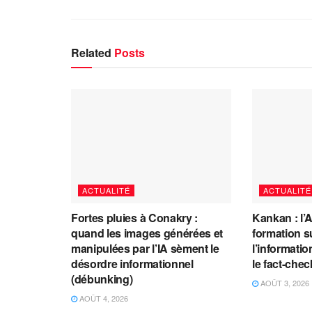
Related
Posts
ACTUALITÉ
ACTUALITÉ
Fortes pluies à Conakry :
Kankan : l’
quand les images générées et
formation s
manipulées par l’IA sèment le
l’information
désordre informationnel
le fact-che
(débunking)
AOÛT 3, 2026
AOÛT 4, 2026