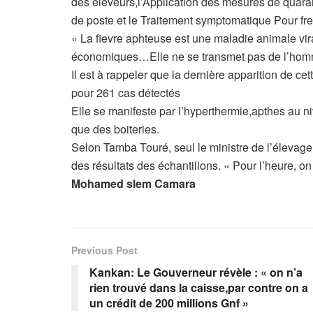
des éleveurs,l’Application des mesures de quara
de poste et le Traitement symptomatique Pour fre
« La fievre aphteuse est une maladie animale vir
économiques…Elle ne se transmet pas de l’homme 
Il est à rappeler que la dernière apparition de 
pour 261 cas détectés
Elle se manifeste par l’hyperthermie,apthes au niv
que des boiteries.
Selon Tamba Touré, seul le ministre de l’élevage
des résultats des échantillons. « Pour l’heure, on
Mohamed slem Camara
Previous Post
Kankan: Le Gouverneur révèle : « on n’a
rien trouvé dans la caisse,par contre on a
un crédit de 200 millions Gnf »