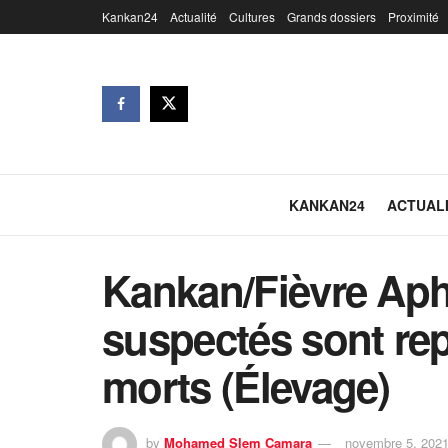
Kankan24
Actualité
Cultures
Grands dossiers
Proximité
KANKAN24
ACTUAL
Kankan/Fièvre Aph
suspectés sont rep
morts (Élevage)
by
Mohamed Slem Camara
novembre 5, 202