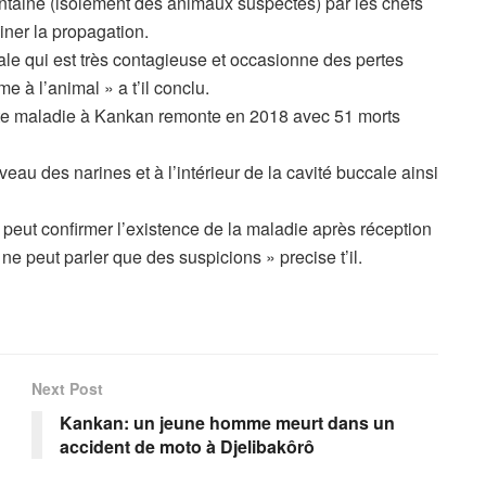
ntaine (isolement des animaux suspectés) par les chefs
iner la propagation.
ale qui est très contagieuse et occasionne des pertes
à l’animal » a t’il conclu.
cette maladie à Kankan remonte en 2018 avec 51 morts
eau des narines et à l’intérieur de la cavité buccale ainsi
 peut confirmer l’existence de la maladie après réception
 ne peut parler que des suspicions » precise t’il.
Next Post
Kankan: un jeune homme meurt dans un
accident de moto à Djelibakôrô