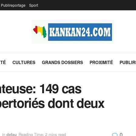
Publireportage
Sport
ITÉ
CULTURES
GRANDS DOSSIERS
PROXIMITÉ
PUBLI
teuse: 149 cas
ertoriés dont deux
0
1
in
defau
Reading Time: 2 mins read