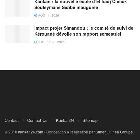
Kankan : la nouvelle école d’El hadj Cheick
Souleymane Sidibé inaugurée
AOÛT 1, 2026
Impact projet Simandou : le comité de suivi de
Kérouané dévoile son rapport semestriel
JUILLET 28, 2026
Contact
Contact Us
Kankan24
Sitemap
© 2018
kankan24.com
- Conception & realisation par
Simer Guinea Groupe
.