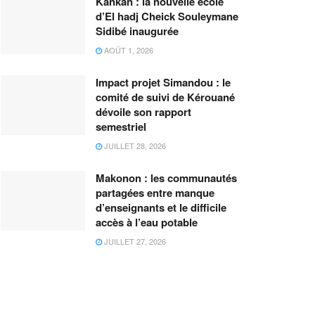
Kankan : la nouvelle école
d’El hadj Cheick Souleymane
Sidibé inaugurée
AOÛT 1, 2026
Impact projet Simandou : le
comité de suivi de Kérouané
dévoile son rapport
semestriel
JUILLET 28, 2026
Makonon : les communautés
partagées entre manque
d’enseignants et le difficile
accès à l’eau potable
JUILLET 27, 2026