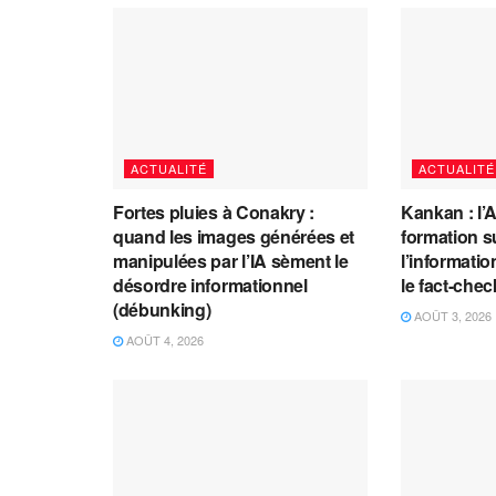
ACTUALITÉ
ACTUALITÉ
Fortes pluies à Conakry :
Kankan : l’
quand les images générées et
formation s
manipulées par l’IA sèment le
l’information
désordre informationnel
le fact-che
(débunking)
AOÛT 3, 2026
AOÛT 4, 2026