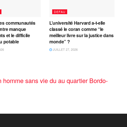
DEFAU
les communautés
L’université Harvard a-t-elle
entre manque
classé le coran comme “le
 et le difficile
meilleur livre sur la justice dans
au potable
monde” ?
026
JUILLET 27, 2026
 homme sans vie du au quartier Bordo-