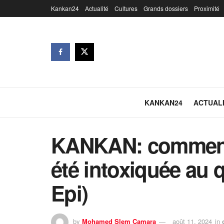
Kankan24
Actualité
Cultures
Grands dossiers
Proximité
KANKAN24
ACTUAL
KANKAN: comment u
été intoxiquée au q
Epi)
by
Mohamed Slem Camara
août 11, 2024
in