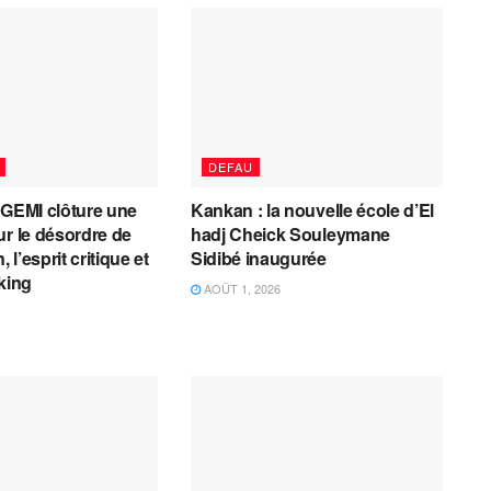
DEFAU
AGEMI clôture une
Kankan : la nouvelle école d’El
ur le désordre de
hadj Cheick Souleymane
, l’esprit critique et
Sidibé inaugurée
cking
AOÛT 1, 2026