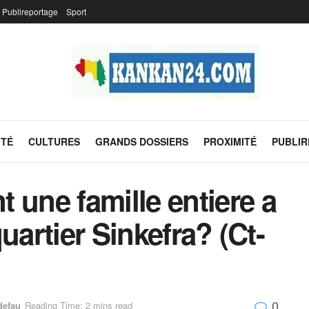
Publireportage
Sport
ITÉ
CULTURES
GRANDS DOSSIERS
PROXIMITÉ
PUBLI
ne famille entiere a
uartier Sinkefra? (Ct-
0
defau
Reading Time: 2 mins read