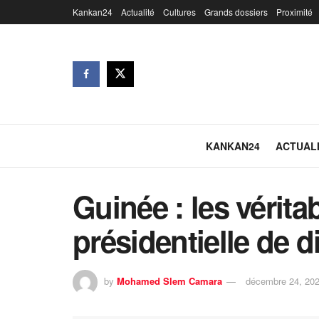
Kankan24
Actualité
Cultures
Grands dossiers
Proximité
KANKAN24
ACTUAL
Guinée : les vérita
présidentielle de 
by
Mohamed Slem Camara
décembre 24, 20