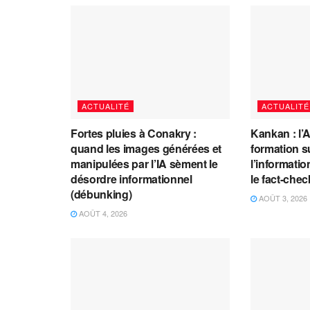
ACTUALITÉ
ACTUALITÉ
Fortes pluies à Conakry :
Kankan : l’
quand les images générées et
formation s
manipulées par l’IA sèment le
l’information
désordre informationnel
le fact-che
(débunking)
AOÛT 3, 2026
AOÛT 4, 2026