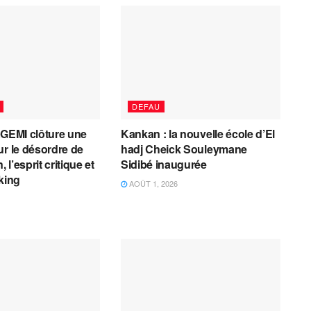
DEFAU
AGEMI clôture une
Kankan : la nouvelle école d’El
ur le désordre de
hadj Cheick Souleymane
, l’esprit critique et
Sidibé inaugurée
cking
AOÛT 1, 2026