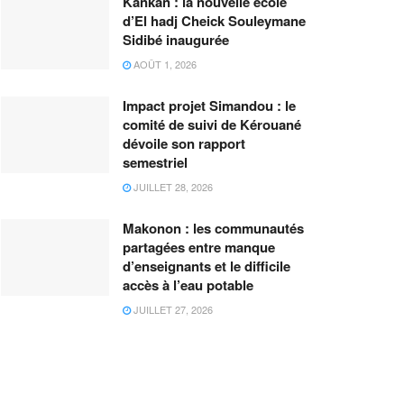
Kankan : la nouvelle école
d’El hadj Cheick Souleymane
Sidibé inaugurée
AOÛT 1, 2026
Impact projet Simandou : le
comité de suivi de Kérouané
dévoile son rapport
semestriel
JUILLET 28, 2026
Makonon : les communautés
partagées entre manque
d’enseignants et le difficile
accès à l’eau potable
JUILLET 27, 2026