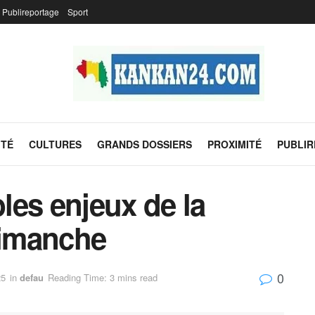
Publireportage
Sport
ITÉ
CULTURES
GRANDS DOSSIERS
PROXIMITÉ
PUBLI
bles enjeux de la
dimanche
0
25
in
defau
Reading Time: 3 mins read