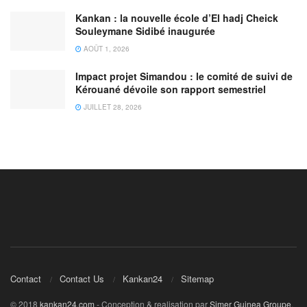
Kankan : la nouvelle école d’El hadj Cheick
Souleymane Sidibé inaugurée
AOÛT 1, 2026
Impact projet Simandou : le comité de suivi de
Kérouané dévoile son rapport semestriel
JUILLET 28, 2026
Contact
Contact Us
Kankan24
Sitemap
© 2018
kankan24.com
- Conception & realisation par
Simer Guinea Groupe
.