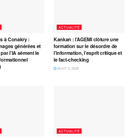
ACTUALITÉ
es à Conakry :
Kankan : l’AGEMI clôture une
mages générées et
formation sur le désordre de
par l’IA sèment le
l’information, l’esprit critique et
formationnel
le fact-checking
)
AOÛT 3, 2026
ACTUALITÉ