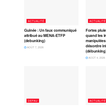
ACTUALITÉ
ACTUALITÉ
Guinée : Un faux communiqué
Fortes plui
attribué au MENA-ETFP
quand les i
(debunking)
manipulées 
désordre in
AOÛT 7, 2026
(débunking
AOÛT 4, 2026
DEFAU
ACTUALITÉ