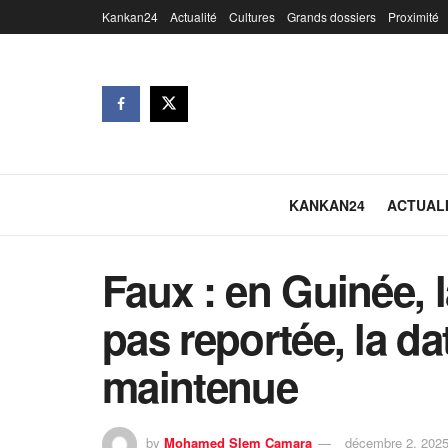
Kankan24
Actualité
Cultures
Grands dossiers
Proximité
KANKAN24
ACTUAL
Faux : en Guinée, l
pas reportée, la d
maintenue
by
Mohamed Slem Camara
décembre 2, 202