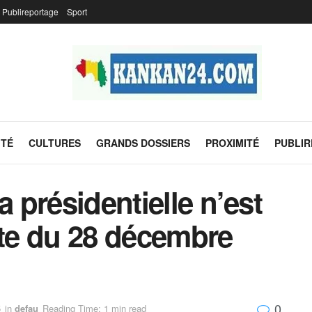
Publireportage
Sport
ITÉ
CULTURES
GRANDS DOSSIERS
PROXIMITÉ
PUBLI
a présidentielle n’est
ate du 28 décembre
0
5
in
defau
Reading Time: 1 min read