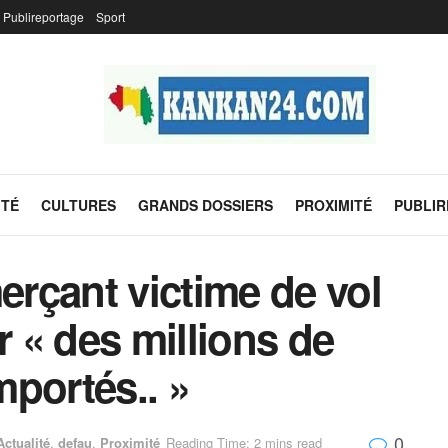
Publireportage
Sport
ITÉ
CULTURES
GRANDS DOSSIERS
PROXIMITÉ
PUBLI
rçant victime de vol
r « des millions de
portés.. »
0
Actualité
,
defau
,
Proximité
Reading Time: 2 mins read