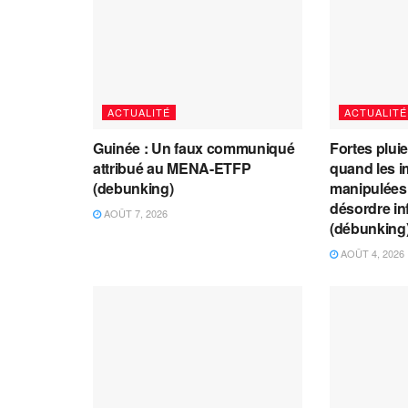
ACTUALITÉ
ACTUALITÉ
Guinée : Un faux communiqué
Fortes plui
attribué au MENA-ETFP
quand les i
(debunking)
manipulées 
désordre in
AOÛT 7, 2026
(débunking
AOÛT 4, 2026