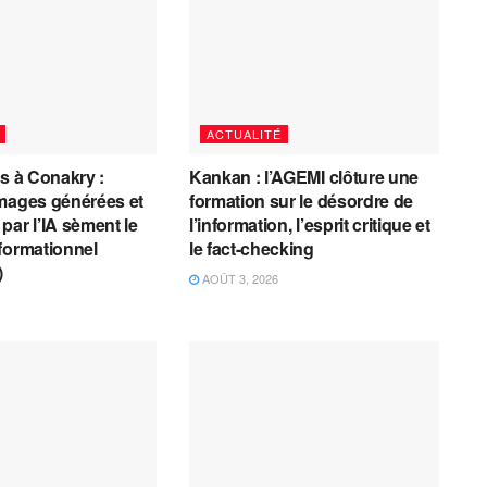
ACTUALITÉ
es à Conakry :
Kankan : l’AGEMI clôture une
mages générées et
formation sur le désordre de
par l’IA sèment le
l’information, l’esprit critique et
formationnel
le fact-checking
)
AOÛT 3, 2026