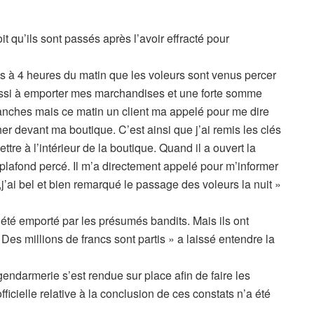
it qu’ils sont passés après l’avoir effracté pour
es à 4 heures du matin que les voleurs sont venus percer
réussi à emporter mes marchandises et une forte somme
imanches mais ce matin un client ma appelé pour me dire
her devant ma boutique. C’est ainsi que j’ai remis les clés
tre à l’intérieur de la boutique. Quand il a ouvert la
e plafond percé. Il m’a directement appelé pour m’informer
x,j’ai bel et bien remarqué le passage des voleurs la nuit »
été emporté par les présumés bandits. Mais ils ont
 Des millions de francs sont partis » a laissé entendre la
gendarmerie s’est rendue sur place afin de faire les
cielle relative à la conclusion de ces constats n’a été