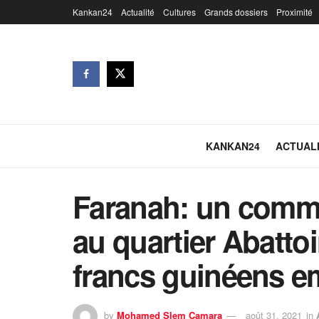
Kankan24
Actualité
Cultures
Grands dossiers
Proximité
KANKAN24
ACTUAL
Faranah: un comme
au quartier Abattoi
francs guinéens em
by
Mohamed Slem Camara
août 31, 2021
in