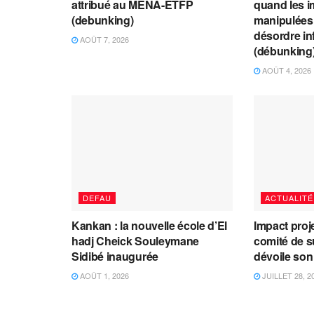
attribué au MENA-ETFP
quand les i
(debunking)
manipulées 
désordre in
AOÛT 7, 2026
(débunking
AOÛT 4, 2026
DEFAU
ACTUALITÉ
Kankan : la nouvelle école d’El
Impact proj
hadj Cheick Souleymane
comité de s
Sidibé inaugurée
dévoile son
AOÛT 1, 2026
JUILLET 28, 2