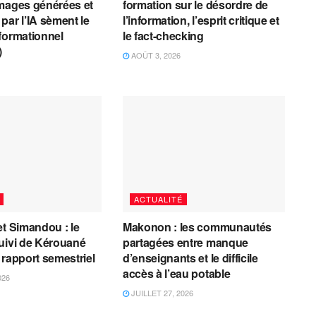
mages générées et
formation sur le désordre de
par l’IA sèment le
l’information, l’esprit critique et
formationnel
le fact-checking
)
AOÛT 3, 2026
ACTUALITÉ
et Simandou : le
Makonon : les communautés
uivi de Kérouané
partagées entre manque
 rapport semestriel
d’enseignants et le difficile
accès à l’eau potable
026
JUILLET 27, 2026