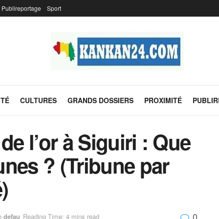
Publireportage
Sport
ITÉ
CULTURES
GRANDS DOSSIERS
PROXIMITÉ
PUBLI
 de l’or à Siguiri : Que
eunes ? (Tribune par
)
0
n
defau
Reading Time: 4 mins read