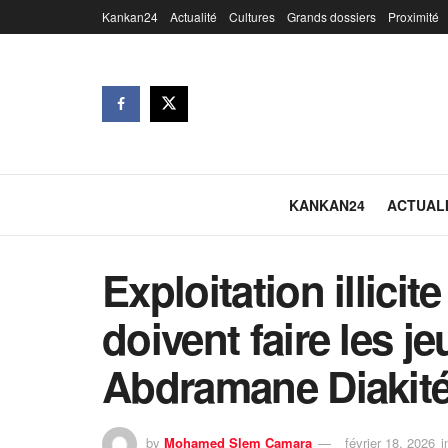
Kankan24
Actualité
Cultures
Grands dossiers
Proximité
KANKAN24
ACTUAL
Exploitation illicite
doivent faire les j
Abdramane Diakité
by
Mohamed Slem Camara
février 18, 2026
i