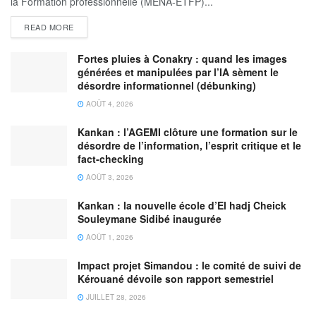
la Formation professionnelle (MENA-ETFP)...
READ MORE
Fortes pluies à Conakry : quand les images
générées et manipulées par l’IA sèment le
désordre informationnel (débunking)
AOÛT 4, 2026
Kankan : l’AGEMI clôture une formation sur le
désordre de l’information, l’esprit critique et le
fact-checking
AOÛT 3, 2026
Kankan : la nouvelle école d’El hadj Cheick
Souleymane Sidibé inaugurée
AOÛT 1, 2026
Impact projet Simandou : le comité de suivi de
Kérouané dévoile son rapport semestriel
JUILLET 28, 2026