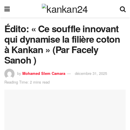
Édito: « Ce souffle innovant
qui dynamise la filière coton
à Kankan » (Par Facely
Sanoh )
by
Mohamed Slem Camara
décembre 31, 2025
Reading Time: 2 mins read