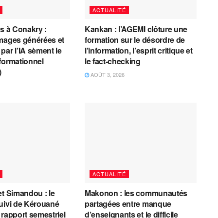
ACTUALITÉ
es à Conakry :
Kankan : l’AGEMI clôture une
mages générées et
formation sur le désordre de
par l’IA sèment le
l’information, l’esprit critique et
formationnel
le fact-checking
)
AOÛT 3, 2026
ACTUALITÉ
et Simandou : le
Makonon : les communautés
uivi de Kérouané
partagées entre manque
 rapport semestriel
d’enseignants et le difficile