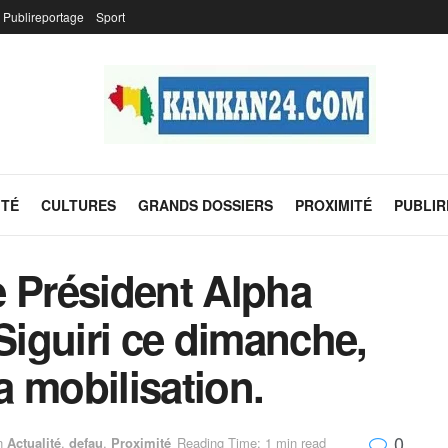
Publireportage
Sport
ITÉ
CULTURES
GRANDS DOSSIERS
PROXIMITÉ
PUBLI
e Président Alpha
iguiri ce dimanche,
la mobilisation.
0
n
Actualité
,
defau
,
Proximité
Reading Time: 1 min read