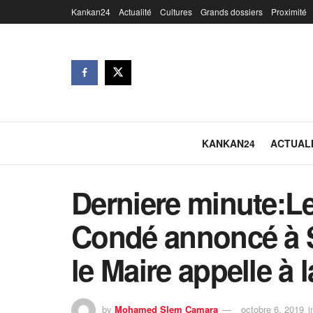
Kankan24
Actualité
Cultures
Grands dossiers
Proximité
KANKAN24
ACTUAL
Derniere minute:L
Condé annoncé à S
le Maire appelle à 
by
Mohamed Slem Camara
octobre 6, 2019
i