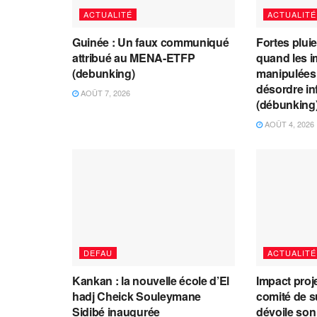
ACTUALITÉ
ACTUALITÉ
Guinée : Un faux communiqué
Fortes plui
attribué au MENA-ETFP
quand les i
(debunking)
manipulées 
désordre in
AOÛT 7, 2026
(débunking
AOÛT 4, 2026
DEFAU
ACTUALITÉ
Kankan : la nouvelle école d’El
Impact proj
hadj Cheick Souleymane
comité de s
Sidibé inaugurée
dévoile son