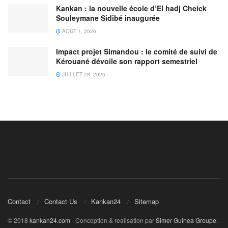
Kankan : la nouvelle école d’El hadj Cheick
Souleymane Sidibé inaugurée
AOÛT 1, 2026
Impact projet Simandou : le comité de suivi de
Kérouané dévoile son rapport semestriel
JUILLET 28, 2026
Contact
Contact Us
Kankan24
Sitemap
© 2018
kankan24.com
- Conception & realisation par
Simer Guinea Groupe
.