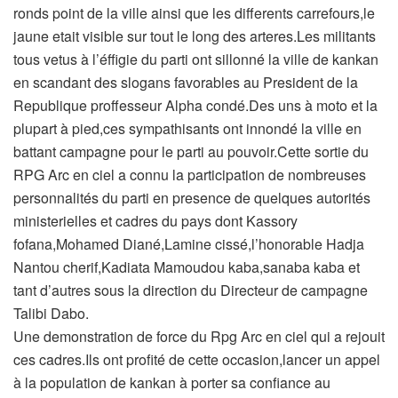
ronds point de la ville ainsi que les differents carrefours,le
jaune etait visible sur tout le long des arteres.Les militants
tous vetus à l’éffigie du parti ont sillonné la ville de kankan
en scandant des slogans favorables au President de la
Republique proffesseur Alpha condé.Des uns à moto et la
plupart à pied,ces sympathisants ont innondé la ville en
battant campagne pour le parti au pouvoir.Cette sortie du
RPG Arc en ciel a connu la participation de nombreuses
personnalités du parti en presence de quelques autorités
ministerielles et cadres du pays dont Kassory
fofana,Mohamed Diané,Lamine cissé,l’honorable Hadja
Nantou cherif,Kadiata Mamoudou kaba,sanaba kaba et
tant d’autres sous la direction du Directeur de campagne
Talibi Dabo.
Une demonstration de force du Rpg Arc en ciel qui a rejouit
ces cadres.Ils ont profité de cette occasion,lancer un appel
à la population de kankan à porter sa confiance au