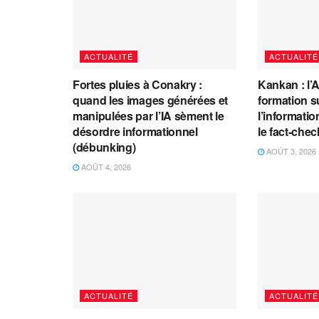
ACTUALITÉ
ACTUALITÉ
Fortes pluies à Conakry :
Kankan : l’
quand les images générées et
formation s
manipulées par l’IA sèment le
l’information
désordre informationnel
le fact-che
(débunking)
AOÛT 3, 2026
AOÛT 4, 2026
ACTUALITÉ
ACTUALITÉ