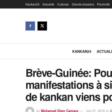
Kankan24
Actualité
Cultures
Grands dossiers
Proximité
KANKAN24
ACTUAL
Brève-Guinée: Pou
manifestations à s
de kankan viens po
by
Mohamed Slem Camara
juin 27, 2018
in
A