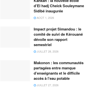
Kankan : la nouvelle école
d’El hadj Cheick Souleymane
Sidibé inaugurée
AOÛT 1, 2026
Impact projet Simandou : le
comité de suivi de Kérouané
dévoile son rapport
semestriel
JUILLET 28, 2026
Makonon : les communautés
partagées entre manque
d’enseignants et le difficile
accès à l’eau potable
JUILLET 27, 2026