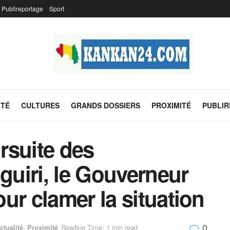
Publireportage
Sport
ITÉ
CULTURES
GRANDS DOSSIERS
PROXIMITÉ
PUBLI
rsuite des
iguiri, le Gouverneur
ur clamer la situation
0
ctualité
,
Proximité
Reading Time: 1 min read