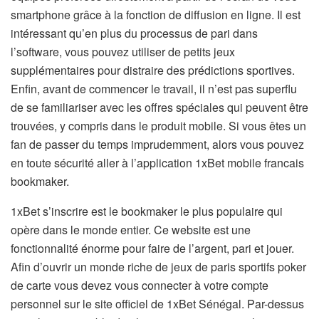
smartphone grâce à la fonction de diffusion en ligne. Il est
intéressant qu’en plus du processus de pari dans
l’software, vous pouvez utiliser de petits jeux
supplémentaires pour distraire des prédictions sportives.
Enfin, avant de commencer le travail, il n’est pas superflu
de se familiariser avec les offres spéciales qui peuvent être
trouvées, y compris dans le produit mobile. Si vous êtes un
fan de passer du temps imprudemment, alors vous pouvez
en toute sécurité aller à l’application 1xBet mobile francais
bookmaker.
1xBet s’inscrire est le bookmaker le plus populaire qui
opère dans le monde entier. Ce website est une
fonctionnalité énorme pour faire de l’argent, pari et jouer.
Afin d’ouvrir un monde riche de jeux de paris sportifs poker
de carte vous devez vous connecter à votre compte
personnel sur le site officiel de 1xBet Sénégal. Par-dessus