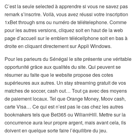
C’est la seule selected à apprendre si vous ne savez pas
remark s’inscrire. Voilà, vous avez réussi votre inscription
1xBet through sms ou numéro de télételephone. Comme
pour les autres versions, cliquez soit en haut de la web
page d’accueil sur le emblem télécellphone soit en bas à
droite en cliquant directement sur Appli Windows.
Pour les parieurs du Sénégal le site présente une véritable
opportunité grâce aux qualités du site. Qui peuvent se
résumer au faite que le website propose des cotes
supérieures aux autres. Un stay streaming gratuit de vos
matches de soccer, cash out… Tout ça avec des moyens
de paiement locaux. Tel que Orange Money, Moov cash,
carte Visa… Ce qui est n’est pas le cas chez les autres
bookmakers tels que Bet365 ou WiliamHill. Mettre sur la
concurrence aura leur propre argent, mais avant cela, ils
doivent en quelque sorte faire l’équilibre du jeu.