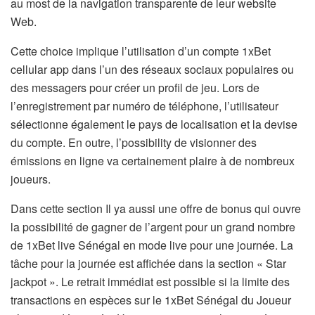
au most de la navigation transparente de leur website
Web.
Cette choice implique l’utilisation d’un compte 1xBet
cellular app dans l’un des réseaux sociaux populaires ou
des messagers pour créer un profil de jeu. Lors de
l’enregistrement par numéro de téléphone, l’utilisateur
sélectionne également le pays de localisation et la devise
du compte. En outre, l’possibility de visionner des
émissions en ligne va certainement plaire à de nombreux
joueurs.
Dans cette section Il ya aussi une offre de bonus qui ouvre
la possibilité de gagner de l’argent pour un grand nombre
de 1xBet live Sénégal en mode live pour une journée. La
tâche pour la journée est affichée dans la section « Star
jackpot ». Le retrait immédiat est possible si la limite des
transactions en espèces sur le 1xBet Sénégal du Joueur