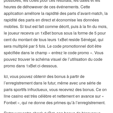
possibles, les cotes pour ces résultats, les dates et les
heures de déhowever de ces événements. Cette
application améliore la rapidité des paris d’avant-match, la
rapidité des paris en direct et économise les données
mobiles. Si tout est fait comme décrit, puis à la fin du mois,
le joueur recevra un 1xBet bonus sous la forme de 5 pour
cent du montant de tous leurs 1xBet reside Sénégal, qui
sera multiplié par 5 fois. Le code promotionnel doit être
spécifiée dans le champ « entrez le code promo ». Vous
pouvez trouver le schéma visuel de l’utilisation du code
promo dans 1xBet ci-dessous.
Ici, vous pouvez obtenir des bonus à partir de
l’enregistrement dans le futur, même avec une série de
paris sportifs infructueux, vous recevrez des bonus. Ce on
line casino est très célèbre et nettement en avance sur «
Fonbet », qui ne donne des primes qu’à l’enregistrement.