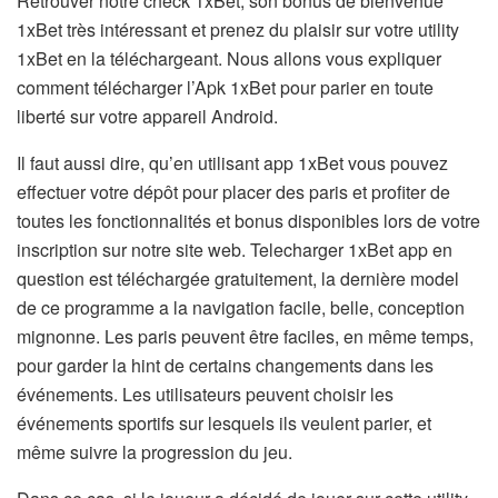
Retrouver notre check 1xBet, son bonus de bienvenue
1xBet très intéressant et prenez du plaisir sur votre utility
1xBet en la téléchargeant. Nous allons vous expliquer
comment télécharger l’Apk 1xBet pour parier en toute
liberté sur votre appareil Android.
Il faut aussi dire, qu’en utilisant app 1xBet vous pouvez
effectuer votre dépôt pour placer des paris et profiter de
toutes les fonctionnalités et bonus disponibles lors de votre
inscription sur notre site web. Telecharger 1xBet app en
question est téléchargée gratuitement, la dernière model
de ce programme a la navigation facile, belle, conception
mignonne. Les paris peuvent être faciles, en même temps,
pour garder la hint de certains changements dans les
événements. Les utilisateurs peuvent choisir les
événements sportifs sur lesquels ils veulent parier, et
même suivre la progression du jeu.