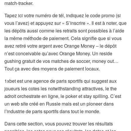
match-tracker.
Tapez ici votre numéro de tél, indiquez le code promo (si
vous l’avez) et appuyez sur « S’inscrire ». Il est à noter, que
les dépôts aussi comme les retraits sont possibles à l’aide
la même méthode de paiement. Cela signifie que si vous
avez retiré votre argent avec Orange Money – le dépôt
n’est conceivable qu’avec Orange Money. Un reside
gushing gratuit de vos matches de soccer, money out…
Tout ça avec des moyens de paiement locaux.
1xbet est une agence de paris sportifs qui suggest aux
joueurs les cotes les notwithstanding attractives, le the
adroit orchestrate en ligne, le poker et stay spilling. C’est
un web site créé en Russie mais est un pioneer dans
l’industrie de paris sportifs dans tout le monde.
Dans cette section, vous pouvez trouver les résultats