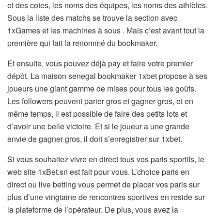
et des cotes, les noms des équipes, les noms des athlètes.
Sous la liste des matchs se trouve la section avec
1xGames et les machines à sous . Mais c’est avant tout la
première qui fait la renommé du bookmaker.
Et ensuite, vous pouvez déjà pay et faire votre premier
dépôt. La maison senegal bookmaker 1xbet propose à ses
joueurs une giant gamme de mises pour tous les goûts.
Les followers peuvent parier gros et gagner gros, et en
même temps, il est possible de faire des petits lots et
d’avoir une belle victoire. Et si le joueur a une grande
envie de gagner gros, il doit s’enregistrer sur 1xbet.
Si vous souhaitez vivre en direct tous vos paris sportifs, le
web site 1xBet.sn est fait pour vous. L’choice paris en
direct ou live betting vous permet de placer vos paris sur
plus d’une vingtaine de rencontres sportives en reside sur
la plateforme de l’opérateur. De plus, vous avez la