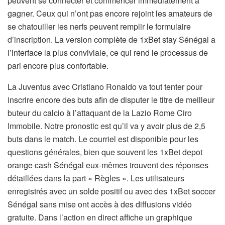
peuvent se connecter et commencer immédiatement à
gagner. Ceux qui n’ont pas encore rejoint les amateurs de
se chatouiller les nerfs peuvent remplir le formulaire
d’inscription. La version complète de 1xBet stay Sénégal a
l’interface la plus conviviale, ce qui rend le processus de
pari encore plus confortable.
La Juventus avec Cristiano Ronaldo va tout tenter pour
inscrire encore des buts afin de disputer le titre de meilleur
buteur du calcio à l’attaquant de la Lazio Rome Ciro
Immobile. Notre pronostic est qu’il va y avoir plus de 2,5
buts dans le match. Le courriel est disponible pour les
questions générales, bien que souvent les 1xBet depot
orange cash Sénégal eux-mêmes trouvent des réponses
détaillées dans la part « Règles ». Les utilisateurs
enregistrés avec un solde positif ou avec des 1xBet soccer
Sénégal sans mise ont accès à des diffusions vidéo
gratuite. Dans l’action en direct affiche un graphique