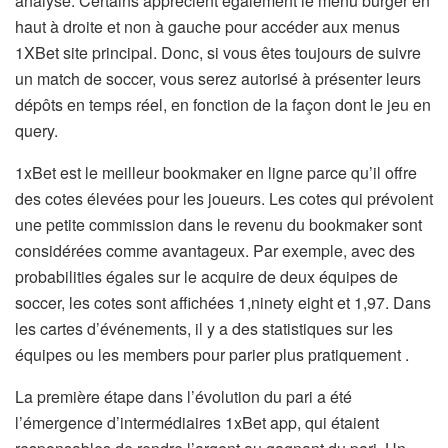
analyse. Certains apprécient également le menu burger en
haut à droite et non à gauche pour accéder aux menus
1XBet site principal. Donc, si vous êtes toujours de suivre
un match de soccer, vous serez autorisé à présenter leurs
dépôts en temps réel, en fonction de la façon dont le jeu en
query.
1xBet est le meilleur bookmaker en ligne parce qu’il offre
des cotes élevées pour les joueurs. Les cotes qui prévoient
une petite commission dans le revenu du bookmaker sont
considérées comme avantageux. Par exemple, avec des
probabilities égales sur le acquire de deux équipes de
soccer, les cotes sont affichées 1,ninety eight et 1,97. Dans
les cartes d’événements, il y a des statistiques sur les
équipes ou les members pour parier plus pratiquement .
La première étape dans l’évolution du pari a été
l’émergence d’intermédiaires 1xBet app, qui étaient