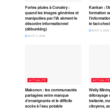
Fortes pluies à Conakry :
Kankan : l’
quand les images générées et
formation s
manipulées par l’IA sèment le
l’information
désordre informationnel
le fact-che
(débunking)
AOÛT 3, 2026
AOÛT 4, 2026
ACTUALITÉ
ACTUALITÉ
Makonon : les communautés
Weily Mining
partagées entre manque
débrayage d
d’enseignants et le difficile
traitante, m
accès à l’eau potable
citoyens, a