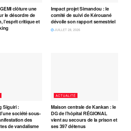
AGEMI clôture une
Impact projet Simandou : le
ur le désordre de
comité de suivi de Kérouané
, l’esprit critique et
dévoile son rapport semestriel
cking
JUILLET 28, 2026
ACTUALITÉ
 Siguiri :
Maison centrale de Kankan : le
’une société sous-
DG de l’hôpital RÉGIONAL
anifestation des
vient au secours de la prison et
ctes de vandalisme
ses 397 détenus