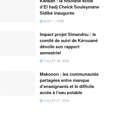
Kankan : la nouvelle école
d’El hadj Cheick Souleymane
Sidibé inaugurée
AOÛT 1, 2026
Impact projet Simandou : le
comité de suivi de Kérouané
dévoile son rapport
semestriel
JUILLET 28, 2026
Makonon : les communautés
partagées entre manque
d’enseignants et le difficile
accès à l’eau potable
JUILLET 27, 2026