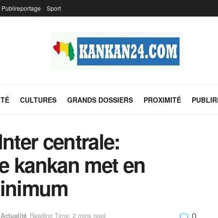
Publireportage
Sport
ITÉ
CULTURES
GRANDS DOSSIERS
PROXIMITÉ
PUBLI
nter centrale:
 de kankan met en
minimum
0
Actualité
Reading Time: 2 mins read