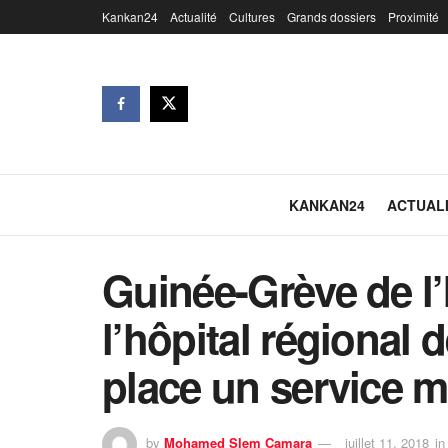
Kankan24
Actualité
Cultures
Grands dossiers
Proximité
KANKAN24
ACTUAL
Guinée-Grève de l’I
l’hôpital régional
place un service 
by
Mohamed Slem Camara
juillet 11, 2018
in