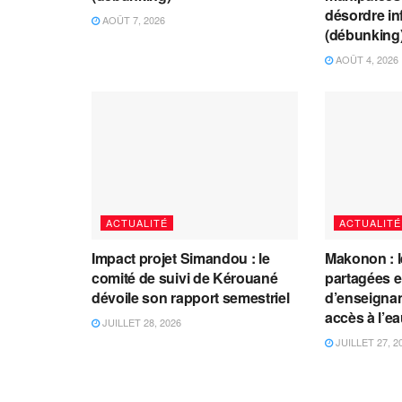
désordre in
AOÛT 7, 2026
(débunking
AOÛT 4, 2026
ACTUALITÉ
ACTUALITÉ
Impact projet Simandou : le
Makonon : 
comité de suivi de Kérouané
partagées 
dévoile son rapport semestriel
d’enseignants
accès à l’e
JUILLET 28, 2026
JUILLET 27, 2