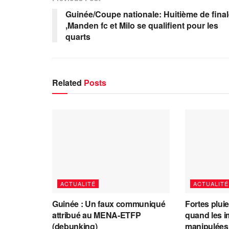
Guinée/Coupe nationale: Huitième de fina
,Manden fc et Milo se qualifient pour les
quarts
Related
Posts
ACTUALITÉ
ACTUALITÉ
Guinée : Un faux communiqué
Fortes plui
attribué au MENA-ETFP
quand les i
(debunking)
manipulées 