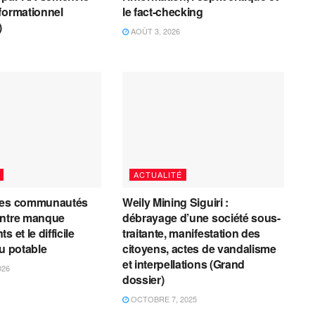
formationnel
le fact-checking
)
AOÛT 3, 2026
ACTUALITÉ
les communautés
Weily Mining Siguiri :
entre manque
débrayage d’une société sous-
 et le difficile
traitante, manifestation des
au potable
citoyens, actes de vandalisme
et interpellations (Grand
026
dossier)
OCTOBRE 7, 2025