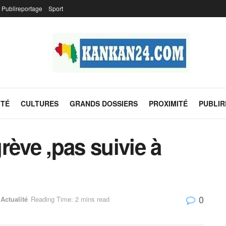
Publireportage
Sport
ITÉ
CULTURES
GRANDS DOSSIERS
PROXIMITÉ
PUBLI
rève ,pas suivie à
0
Actualité
Reading Time: 2 mins read