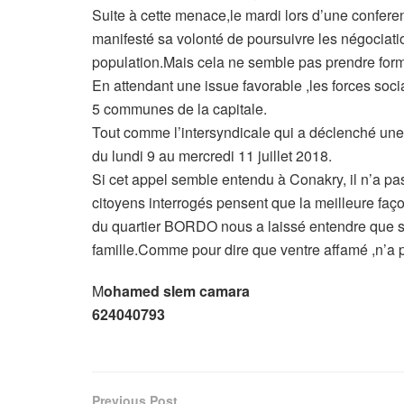
Suite à cette menace,le mardi lors d’une confer
manifesté sa volonté de poursuivre les négociatio
population.Mais cela ne semble pas prendre for
En attendant une issue favorable ,les forces soci
5 communes de la capitale.
Tout comme l’intersyndicale qui a déclenché une 
du lundi 9 au mercredi 11 juillet 2018.
Si cet appel semble entendu à Conakry, il n’a p
citoyens interrogés pensent que la meilleure faç
du quartier BORDO nous a laissé entendre que so
famille.Comme pour dire que ventre affamé ,n’a po
M
ohamed slem camara
624040793
Previous Post