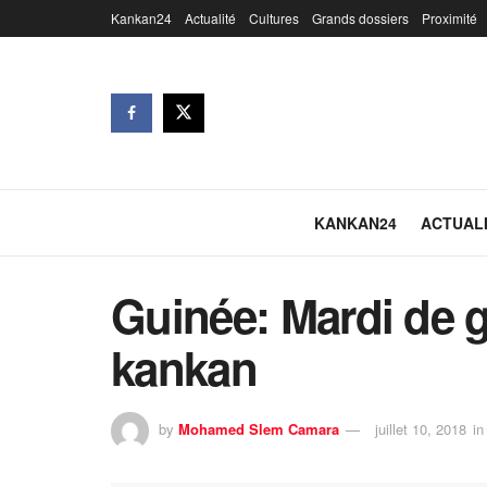
Kankan24
Actualité
Cultures
Grands dossiers
Proximité
KANKAN24
ACTUAL
Guinée: Mardi de g
kankan
by
Mohamed Slem Camara
juillet 10, 2018
in