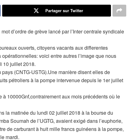
Partager sur Twitter
ot d’ordre de grève lancé par l’Inter centrale syndicale
bureaux ouverts, citoyens vacants aux differentes
ns opérationnelles: voici entre autres l’image que nous
i 10 juillet 2018.
du pays (CNTG-USTG).Une manière disent elles de
its pétroliers à la pompe intervenue depuis le 1er juillet
ète à 10000Gnf,contrairement aux mois précédents où le
s la matinée du lundi 02 juillet 2018 à la bourse du
emba Soumah de l’UGTG, avaient exigé dans l’euphorie,
litre de carburant à huit mille francs guinéens à la pompe,
 le mardi.