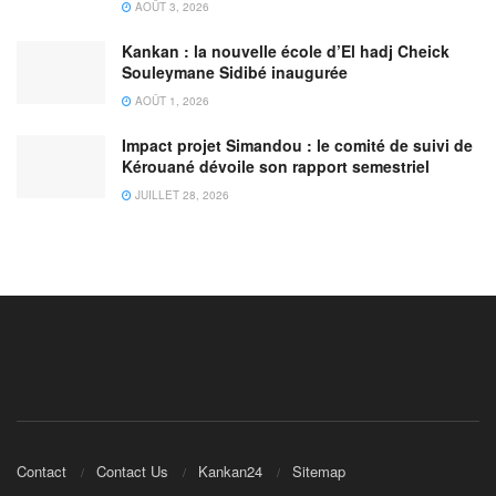
AOÛT 3, 2026
Kankan : la nouvelle école d’El hadj Cheick
Souleymane Sidibé inaugurée
AOÛT 1, 2026
Impact projet Simandou : le comité de suivi de
Kérouané dévoile son rapport semestriel
JUILLET 28, 2026
Contact
Contact Us
Kankan24
Sitemap