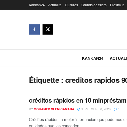
Kankan24
Actualité
Cultures
Grands dossiers
Proximité
KANKAN24
ACTUAL
Étiquette :
creditos rapidos 9
créditos rápidos en 10 minprést
BY
SEPTEMBRE 8, 2020
MOHAMED SLEM CAMARA
0
Créditos rápidosLa mejor información que podemos enc
entidades que los conceden. ...