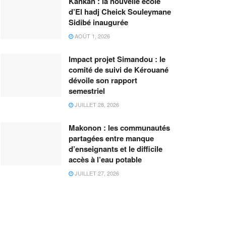
Kankan : la nouvelle école
d’El hadj Cheick Souleymane
Sidibé inaugurée
AOÛT 1, 2026
Impact projet Simandou : le
comité de suivi de Kérouané
dévoile son rapport
semestriel
JUILLET 28, 2026
Makonon : les communautés
partagées entre manque
d’enseignants et le difficile
accès à l’eau potable
JUILLET 27, 2026