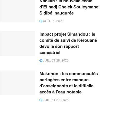
Kankan : la nouvelle école
d’El hadj Cheick Souleymane
Sidibé inaugurée
AOÛT 1, 2026
Impact projet Simandou : le
comité de suivi de Kérouané
dévoile son rapport
semestriel
JUILLET 28, 2026
Makonon : les communautés
partagées entre manque
d’enseignants et le difficile
accès à l’eau potable
JUILLET 27, 2026