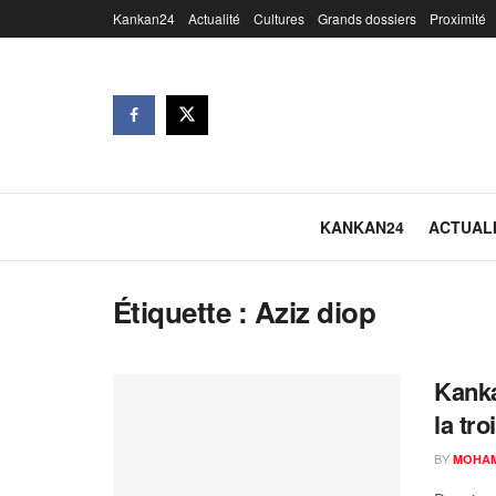
Kankan24
Actualité
Cultures
Grands dossiers
Proximité
KANKAN24
ACTUAL
Étiquette :
Aziz diop
Kanka
la tr
BY
MOHAM