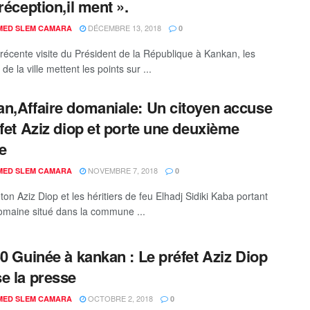
réception,il ment ».
DÉCEMBRE 13, 2018
ED SLEM CAMARA
0
 récente visite du Président de la République à Kankan, les
 de la ville mettent les points sur ...
n,Affaire domaniale: Un citoyen accuse
éfet Aziz diop et porte une deuxième
te
NOVEMBRE 7, 2018
ED SLEM CAMARA
0
eton Aziz Diop et les héritiers de feu Elhadj Sidiki Kaba portant
omaine situé dans la commune ...
60 Guinée à kankan : Le préfet Aziz Diop
e la presse
OCTOBRE 2, 2018
ED SLEM CAMARA
0