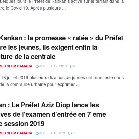
uelques jours le Préfet de Kankan s’active sur le terrain dans la
tre le Covid 19. Après plusieurs ...
ankan : la promesse « ratée » du Préfet
e les jeunes, ils exigent enfin la
ture de la centrale
JUILLET 17, 2019
ED SLEM CAMARA
0
 16 juillet 2019 plusieurs dizaines de jeunes ont manifesté dans
 de la commune urbaine pour exprimer ...
n : Le Préfet Aziz Diop lance les
ves de l’examen d’entrée en 7 eme
 session 2019
JUILLET 4, 2019
ED SLEM CAMARA
0