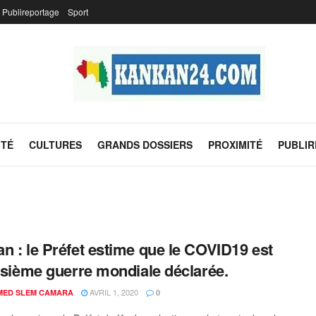
Publireportage
Sport
ITÉ
CULTURES
GRANDS DOSSIERS
PROXIMITÉ
PUBLI
n : le Préfet estime que le COVID19 est
oisième guerre mondiale déclarée.
AVRIL 1, 2020
ED SLEM CAMARA
0