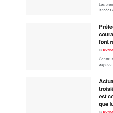
Les prem
lancées c
Préfe
coura
font 
BY
MOHAM
Construi
pays don
Actua
trois
est c
que l
BY
MOHAM