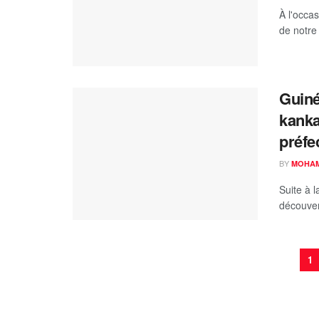
À l'occas
de notre 
Guiné
kanka
préfe
BY
MOHAM
Suite à 
découvert
1