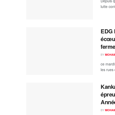
Depuis q
lutte con
EDG K
écœur
ferme
BY
MOHAM
ce mardi
les rues
Kanka
épreu
Année
BY
MOHAM