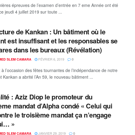
ières épreuves de l’examen d’entrée en 7 eme Année ont été
e jeudi 4 juillet 2019 sur toute ...
cture de Kankan : Un bâtiment où le
nt est insuffisant et les responsables se
rares dans les bureaux (Révélation)
FÉVRIER 6, 2019
ED SLEM CAMARA
0
t à l’occasion des fêtes tournantes de l’indépendance de notre
t Kankan a abrité l’An 59, le nouveau bâtiment ...
lité : Aziz Diop le promoteur du
ième mandat d’Alpha condé « Celui qui
ontre le troisième mandat ça n’engage
ui… »
JANVIER 29, 2019
ED SLEM CAMARA
0