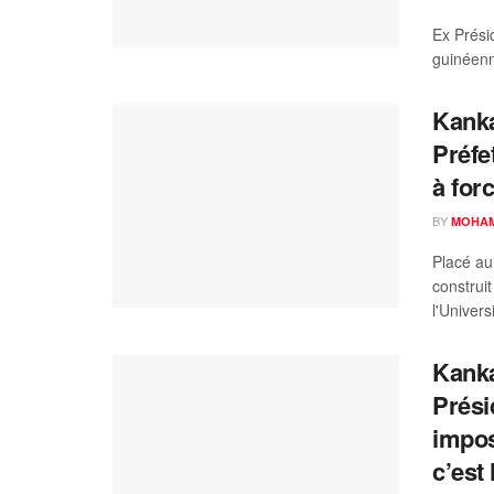
Ex Prési
guinéenn
Kanka
Préfe
à forc
BY
MOHAM
Placé au
construi
l'Universi
Kankan
Prési
impos
c’est