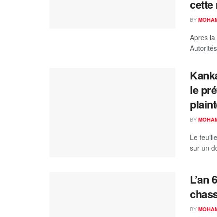
cette 
BY
MOHAM
Apres la
Autorités
Kanka
le pr
plain
BY
MOHAM
Le feuill
sur un d
L’an 
chass
BY
MOHAM