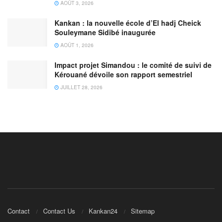
AOÛT 3, 2026
Kankan : la nouvelle école d’El hadj Cheick
Souleymane Sidibé inaugurée
AOÛT 1, 2026
Impact projet Simandou : le comité de suivi de
Kérouané dévoile son rapport semestriel
JUILLET 28, 2026
Contact
Contact Us
Kankan24
Sitemap