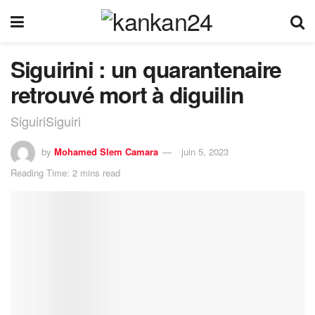
Siguirini : un quarantenaire
retrouvé mort à diguilin
SiguiriSiguiri
by
Mohamed Slem Camara
juin 5, 2023
Reading Time: 2 mins read