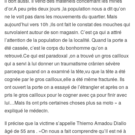
il dort aussi. Il vend des matériels concernant les mines
d’or.A peu près deux jours ,la population nous a dit qu’on
ne le voit pas dans les mouvements du quartier. Mais
aujourd’hui vers 10h ,ils ont fait le constat des mouches qui
survolaient autour de son magasin. C’est ça qui a attiré
l’attention de la population de la localité. Quand la porte a
été cassée, c’est le corps du bonhomme qu’on a
retrouvé.Ce qui est paradoxal ,on a trouvé un gros cailloux
qui a servi à lui donner un traumatisme crânien sévère
parceque quand on a examiné la tête,vu que la tête a été
cognée par le gros cailloux,elle a été même fracturée. Ils
ont ouvert la porte on a essayé de l’étrangler et après on a
pris le gros cailloux pour le cogner avec ça pour finir avec
lui…Mais ils ont pris certaines choses plus sa moto » a
expliqué le médecin.
Il précise que la victime s’appelle Thierno Amadou Diallo
âgé de 55 ans . »On nous a fait comprendre qu’il est né à