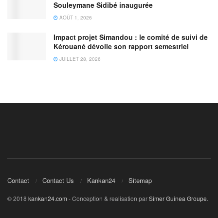
Souleymane Sidibé inaugurée
AOÛT 1, 2026
Impact projet Simandou : le comité de suivi de
Kérouané dévoile son rapport semestriel
JUILLET 28, 2026
Contact
Contact Us
Kankan24
Sitemap
© 2018
kankan24.com
- Conception & realisation par
Simer Guinea Groupe
.