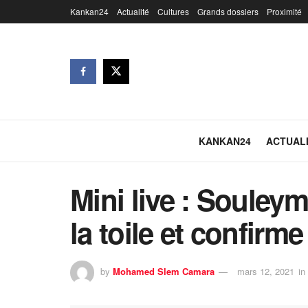
Kankan24
Actualité
Cultures
Grands dossiers
Proximité
KANKAN24
ACTUAL
Mini live : Soule
la toile et confirme
by
Mohamed Slem Camara
mars 12, 2021
in