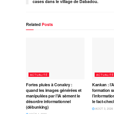
cases dans le village de Dabadou.
Related
Posts
ACTUALITÉ
ACTUALITÉ
Fortes pluies à Conakry :
Kankan : l’
quand les images générées et
formation s
manipulées par l’IA sèment le
l’information
désordre informationnel
le fact-che
(débunking)
AOÛT 3, 2026