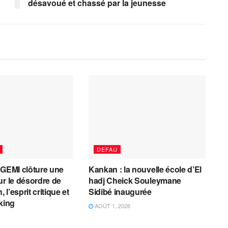
désavoué et chassé par la jeunesse
DEFAU
AGEMI clôture une
Kankan : la nouvelle école d’El
ur le désordre de
hadj Cheick Souleymane
, l’esprit critique et
Sidibé inaugurée
cking
AOÛT 1, 2026