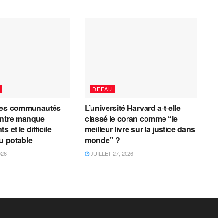
DEFAU
les communautés
L’université Harvard a-t-elle
entre manque
classé le coran comme “le
 et le difficile
meilleur livre sur la justice dans
au potable
monde” ?
026
JUILLET 27, 2026