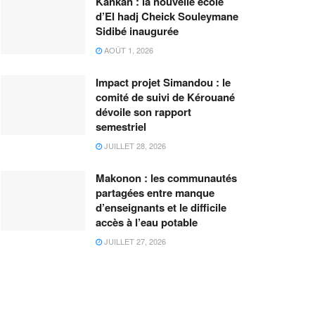
Kankan : la nouvelle école
d’El hadj Cheick Souleymane
Sidibé inaugurée
AOÛT 1, 2026
Impact projet Simandou : le
comité de suivi de Kérouané
dévoile son rapport
semestriel
JUILLET 28, 2026
Makonon : les communautés
partagées entre manque
d’enseignants et le difficile
accès à l’eau potable
JUILLET 27, 2026