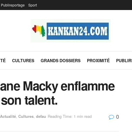
Publireportage
Sport
ITÉ
CULTURES
GRANDS DOSSIERS
PROXIMITÉ
PUBLI
ymane Macky enflamme
 son talent.
0
Actualité
,
Cultures
,
defau
Reading Time: 1 min read