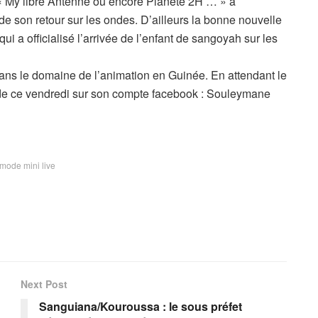
« My libre Antenne ou encore Planète 2H … » a
de son retour sur les ondes. D’ailleurs la bonne nouvelle
i a officialisé l’arrivée de l’enfant de sangoyah sur les
dans le domaine de l’animation en Guinée. En attendant le
e de ce vendredi sur son compte facebook : Souleymane
mode mini live
Next Post
Sanguiana/Kouroussa : le sous préfet