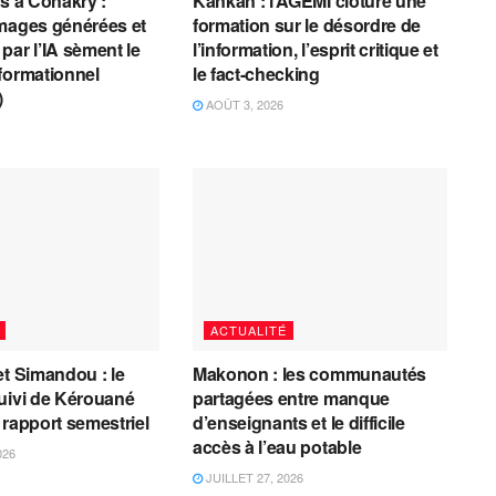
es à Conakry :
Kankan : l’AGEMI clôture une
mages générées et
formation sur le désordre de
par l’IA sèment le
l’information, l’esprit critique et
formationnel
le fact-checking
)
AOÛT 3, 2026
ACTUALITÉ
et Simandou : le
Makonon : les communautés
uivi de Kérouané
partagées entre manque
 rapport semestriel
d’enseignants et le difficile
accès à l’eau potable
026
JUILLET 27, 2026