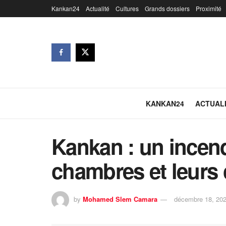
Kankan24
Actualité
Cultures
Grands dossiers
Proximité
KANKAN24
ACTUAL
Kankan : un incend
chambres et leurs
by
Mohamed Slem Camara
décembre 18, 20