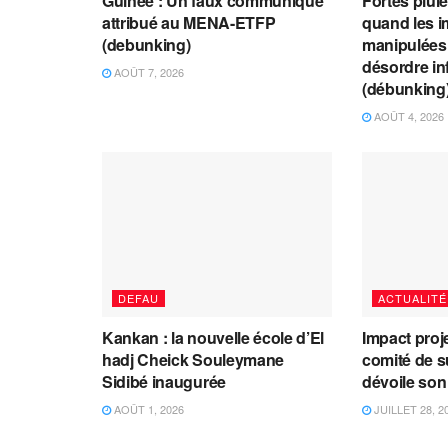
Guinée : Un faux communiqué
Fortes plui
attribué au MENA-ETFP
quand les i
(debunking)
manipulées 
désordre in
AOÛT 7, 2026
(débunking
AOÛT 4, 2026
DEFAU
ACTUALITÉ
Kankan : la nouvelle école d’El
Impact proj
hadj Cheick Souleymane
comité de s
Sidibé inaugurée
dévoile son
AOÛT 1, 2026
JUILLET 28, 2