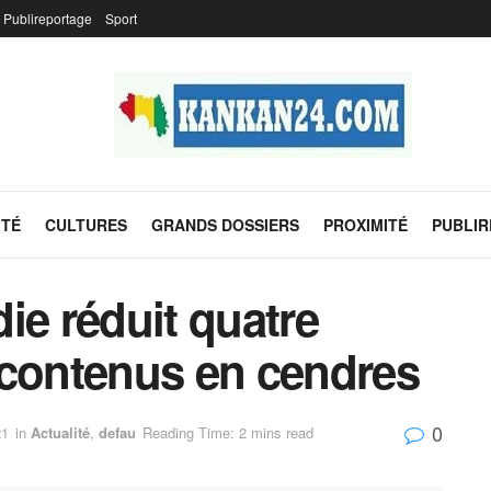
Publireportage
Sport
ITÉ
CULTURES
GRANDS DOSSIERS
PROXIMITÉ
PUBLI
ie réduit quatre
 contenus en cendres
0
21
in
Actualité
,
defau
Reading Time: 2 mins read