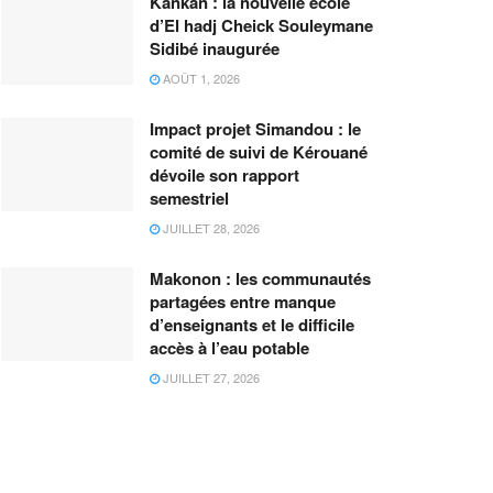
Kankan : la nouvelle école
d’El hadj Cheick Souleymane
Sidibé inaugurée
AOÛT 1, 2026
Impact projet Simandou : le
comité de suivi de Kérouané
dévoile son rapport
semestriel
JUILLET 28, 2026
Makonon : les communautés
partagées entre manque
d’enseignants et le difficile
accès à l’eau potable
JUILLET 27, 2026