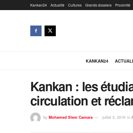
Kankan24
Actualité
Cultures
Grands dossiers
Proximité
KANKAN24
ACTUAL
Kankan : les étudi
circulation et récl
by
Mohamed Slem Camara
juillet 5, 2019
in
A