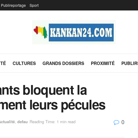
Publireportage
Sport
ITÉ
CULTURES
GRANDS DOSSIERS
PROXIMITÉ
PUBLI
ants bloquent la
ament leurs pécules
0
ctualité
,
defau
Reading Time: 1 min read