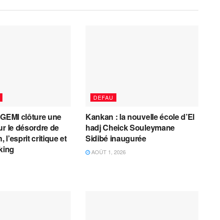
DEFAU
AGEMI clôture une
Kankan : la nouvelle école d’El
ur le désordre de
hadj Cheick Souleymane
, l’esprit critique et
Sidibé inaugurée
cking
AOÛT 1, 2026