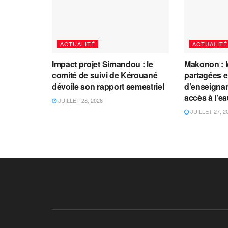
ACTUALITÉ
ACTUALITÉ
Impact projet Simandou : le
Makonon : 
comité de suivi de Kérouané
partagées 
dévoile son rapport semestriel
d’enseignants
accès à l’e
JUILLET 28, 2026
JUILLET 27, 2