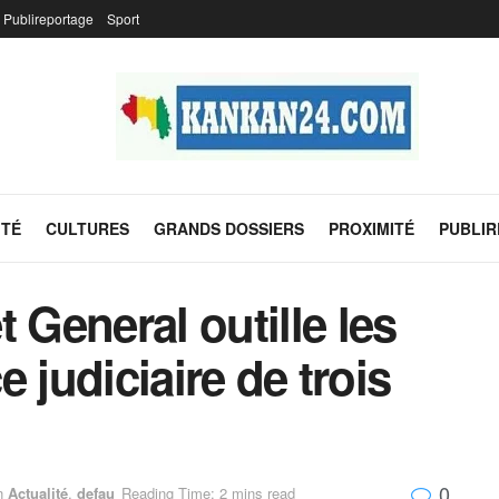
Publireportage
Sport
ITÉ
CULTURES
GRANDS DOSSIERS
PROXIMITÉ
PUBLI
 General outille les
ce judiciaire de trois
0
n
Actualité
,
defau
Reading Time: 2 mins read