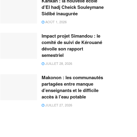
Kankan : la nouvelle école
d’El hadj Cheick Souleymane
Sidibé inaugurée
AOÛT 1, 2026
Impact projet Simandou : le
comité de suivi de Kérouané
dévoile son rapport
semestriel
JUILLET 28, 2026
Makonon : les communautés
partagées entre manque
d’enseignants et le difficile
accès à l’eau potable
JUILLET 27, 2026