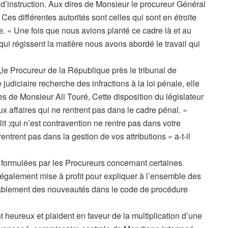
e d’instruction. Aux dires de Monsieur le procureur Général
s différentes autorités sont celles qui sont en étroite
ire. « Une fois que nous avions planté ce cadre là et au
ui régissent la matière nous avons abordé le travail qui
re,le Procureur de la République près le tribunal de
judiciaire recherche des infractions à la loi pénale, elle
res de Monsieur Ali Touré, Cette disposition du législateur
 aux affaires qui ne rentrent pas dans le cadre pénal. «
lit ;qui n’est contravention ne rentre pas dans votre
 rentrent pas dans la gestion de vos attributions » a-t-il
é formulées par les Procureurs concernant certaines
 également mise à profit pour expliquer à l’ensemble des
ritablement des nouveautés dans le code de procédure
nt heureux et plaident en faveur de la multiplication d’une