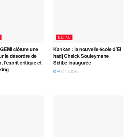
DEFAU
AGEMI clôture une
Kankan : la nouvelle école d’El
ur le désordre de
hadj Cheick Souleymane
, l’esprit critique et
Sidibé inaugurée
cking
AOÛT 1, 2026