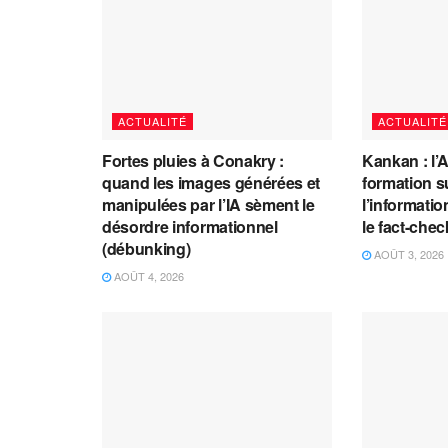
ACTUALITÉ
ACTUALITÉ
Fortes pluies à Conakry :
Kankan : l’
quand les images générées et
formation s
manipulées par l’IA sèment le
l’information
désordre informationnel
le fact-che
(débunking)
AOÛT 3, 2026
AOÛT 4, 2026