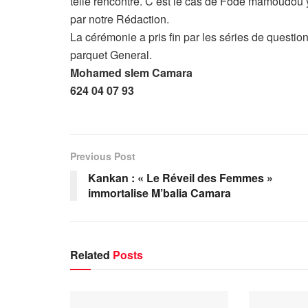
telle rencontre. C’est le cas de Fodé mamoudou
par notre Rédaction.
La cérémonie a pris fin par les séries de questio
parquet General.
Mohamed slem Camara
624 04 07 93
Previous Post
Kankan : « Le Réveil des Femmes »
immortalise M’balia Camara
Related
Posts