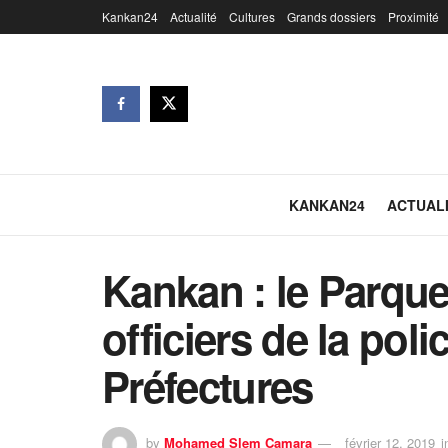
Kankan24
Actualité
Cultures
Grands dossiers
Proximité
KANKAN24
ACTUAL
Kankan : le Parquet
officiers de la poli
Préfectures
by
Mohamed Slem Camara
février 12, 2019
i