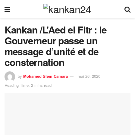
Kankan /L’Aed el Fitr : le
Gouverneur passe un
message d’unité et de
consternation
by
Mohamed Slem Camara
mai 26, 2020
Reading Time: 2 mins read