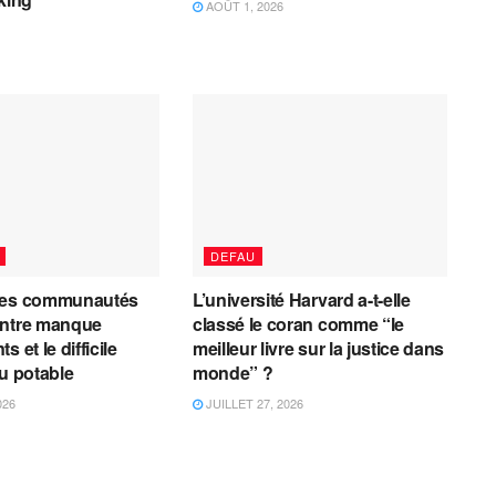
AOÛT 1, 2026
DEFAU
les communautés
L’université Harvard a-t-elle
entre manque
classé le coran comme “le
 et le difficile
meilleur livre sur la justice dans
au potable
monde” ?
026
JUILLET 27, 2026