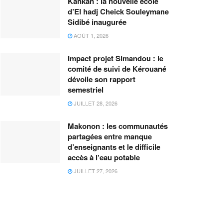
Kankan : la nouvelle école
d’El hadj Cheick Souleymane
Sidibé inaugurée
AOÛT 1, 2026
Impact projet Simandou : le
comité de suivi de Kérouané
dévoile son rapport
semestriel
JUILLET 28, 2026
Makonon : les communautés
partagées entre manque
d’enseignants et le difficile
accès à l’eau potable
JUILLET 27, 2026