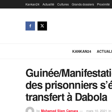
Kankan24
Actualité
Cultures
Grands dossiers
Proximité
KANKAN24
ACTUAL
Guinée/Manifestati
des prisonniers s’
transfert à Dabola
by
Mohamed Slem Camara
mars 10, 2021
in