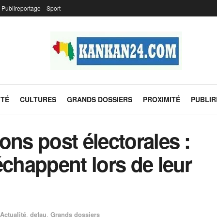
Publireportage
Sport
ITÉ
CULTURES
GRANDS DOSSIERS
PROXIMITÉ
PUBLI
ons post électorales :
échappent lors de leur
Actualité
,
defau
,
Grands dossiers