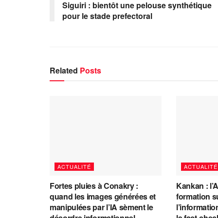
Siguiri : bientôt une pelouse synthétique
pour le stade prefectoral
Related
Posts
ACTUALITÉ
ACTUALITÉ
Fortes pluies à Conakry :
Kankan : l’
quand les images générées et
formation s
manipulées par l’IA sèment le
l’information
désordre informationnel
le fact-che