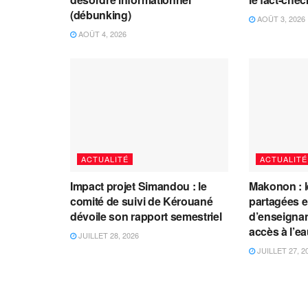
(débunking)
AOÛT 3, 2026
AOÛT 4, 2026
ACTUALITÉ
ACTUALITÉ
Impact projet Simandou : le
Makonon : 
comité de suivi de Kérouané
partagées 
dévoile son rapport semestriel
d’enseignants
accès à l’e
JUILLET 28, 2026
JUILLET 27, 2