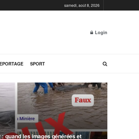
samedi, août 8, 2026
Login
REPORTAGE
SPORT
y : quand les images générées et