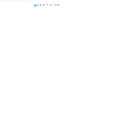
JUILLET 28, 2026