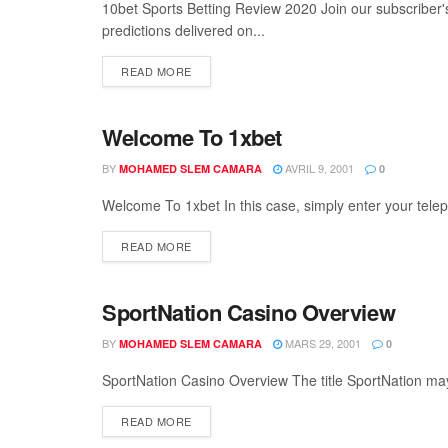
10bet Sports Betting Review 2020 Join our subscriber's 
predictions delivered on...
READ MORE
Welcome To 1xbet
DEFAU
BY
AVRIL 9, 2001
MOHAMED SLEM CAMARA
0
Welcome To 1xbet In this case, simply enter your tele
READ MORE
SportNation Casino Overview
DEFAU
BY
MARS 29, 2001
MOHAMED SLEM CAMARA
0
SportNation Casino Overview The title SportNation may 
READ MORE