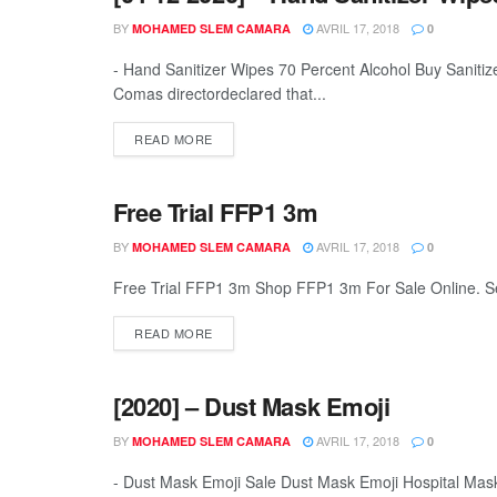
BY
AVRIL 17, 2018
MOHAMED SLEM CAMARA
0
- Hand Sanitizer Wipes 70 Percent Alcohol Buy Saniti
Comas directordeclared that...
READ MORE
Free Trial FFP1 3m
DEFAU
BY
AVRIL 17, 2018
MOHAMED SLEM CAMARA
0
Free Trial FFP1 3m Shop FFP1 3m For Sale Online. Seve
READ MORE
[2020] – Dust Mask Emoji
DEFAU
BY
AVRIL 17, 2018
MOHAMED SLEM CAMARA
0
- Dust Mask Emoji Sale Dust Mask Emoji Hospital Mask.