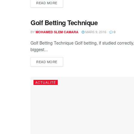
READ MORE
Golf Betting Technique
DEFAU
BY
MARS 9, 2016
MOHAMED SLEM CAMARA
0
Golf Betting Technique Golf betting, if studied correctl
biggest...
READ MORE
ACTUALITÉ