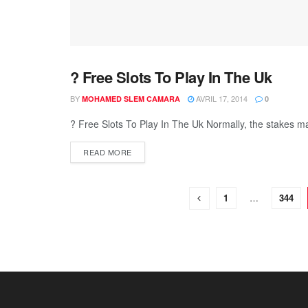
? Free Slots To Play In The Uk
DEFAU
BY
AVRIL 17, 2014
MOHAMED SLEM CAMARA
0
? Free Slots To Play In The Uk Normally, the stakes ma
READ MORE
1
…
344