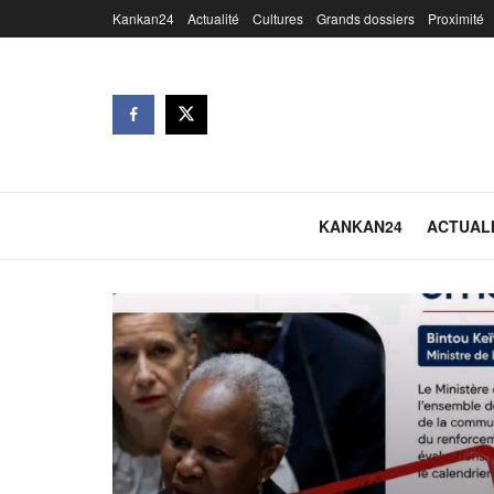
Kankan24
Actualité
Cultures
Grands dossiers
Proximité
KANKAN24
ACTUAL