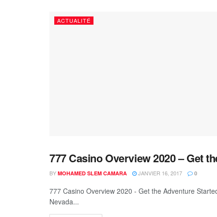
ACTUALITÉ
777 Casino Overview 2020 – Get th
DEFAU
BY
JANVIER 16, 2017
MOHAMED SLEM CAMARA
0
777 Casino Overview 2020 - Get the Adventure Started 
Nevada...