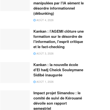
manipulées par l’IA sèment le
désordre informationnel
(débunking)
AOÛT 4, 2026
Kankan : l’AGEMI clôture une
formation sur le désordre de
l’information, l’esprit critique
et le fact-checking
AOÛT 3, 2026
Kankan : la nouvelle école
d’El hadj Cheick Souleymane
Sidibé inaugurée
AOÛT 1, 2026
Impact projet Simandou : le
comité de suivi de Kérouané
dévoile son rapport
semestriel