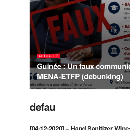
ACTUALITÉ
Guinée : Un faux communiq
MENA-ETFP (debunking)
defau
[04-12-2020] – Hand Sanitizer Wipe
DEFAU