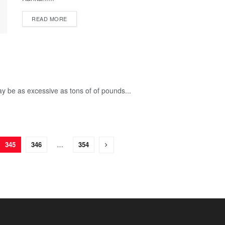
READ MORE
y be as excessive as tons of of pounds...
345
346
…
354