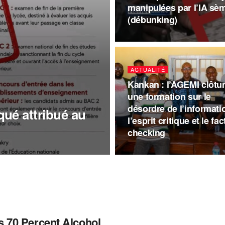
manipulées par l’IA sèm
(débunking)
ACTUALITÉ
Kankan : l’AGEMI clôtu
une formation sur le
désordre de l’informati
ué attribué au
l’esprit critique et le fac
checking
s 70 Percent Alcohol