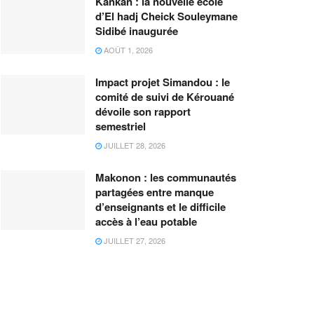
Kankan : la nouvelle école
d’El hadj Cheick Souleymane
Sidibé inaugurée
AOÛT 1, 2026
Impact projet Simandou : le
comité de suivi de Kérouané
dévoile son rapport
semestriel
JUILLET 28, 2026
Makonon : les communautés
partagées entre manque
d’enseignants et le difficile
accès à l’eau potable
JUILLET 27, 2026