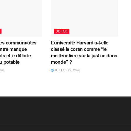
DEFAU
les communautés
L’université Harvard a-t-elle
entre manque
classé le coran comme “le
 et le difficile
meilleur livre sur la justice dans
au potable
monde” ?
026
JUILLET 27, 2026