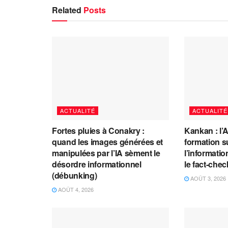
Related
Posts
ACTUALITÉ
ACTUALITÉ
Fortes pluies à Conakry :
Kankan : l’
quand les images générées et
formation s
manipulées par l’IA sèment le
l’information
désordre informationnel
le fact-che
(débunking)
AOÛT 3, 2026
AOÛT 4, 2026