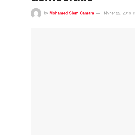
by
Mohamed Slem Camara
février 22, 2019
i