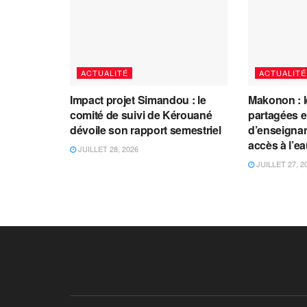
ACTUALITÉ
ACTUALITÉ
Impact projet Simandou : le
Makonon : 
comité de suivi de Kérouané
partagées 
dévoile son rapport semestriel
d’enseignants
accès à l’e
JUILLET 28, 2026
JUILLET 27, 2