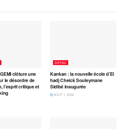
DEFAU
AGEMI clôture une
Kankan : la nouvelle école d’El
ur le désordre de
hadj Cheick Souleymane
, l’esprit critique et
Sidibé inaugurée
cking
AOÛT 1, 2026