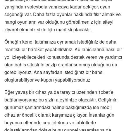
yarışından voleybola varıncaya kadar pek çok oyun
seçeneği var. Daha fazla oyunlar hakkında fikir almak ve
hangi oyunların var olduğunu görebilmeniz için siteyi
ziyaret etmeniz sizin için mantıklı olacaktır.
Örneğin kendi takımınıza oynamak istediğiniz de daha
mantıklı bir hareket yapabilirsiniz. Kullanıcılarına nasıl bir
yol izleyebilecekleri konusunda destek veren ve yardımcı
olan bahis sitesinin cazip oranlar sunmuş olduğunu da
görebiliyoruz. Ana sayfadan istediğiniz bir bahsi
oluşturabiliyor ve kupon yapabiliyorsunuz.
Eğer yavaş bir cihaz ya da tarayıcı üzerinden 1xbet’e
bağlanıyorsanız bu sizin aleyhinize olacaktır. Gelişimin
günümüz şartlarındaki haline baktığımızda ise mobil
cihazlar öncelik olarak karşımıza çıkıyor. İnsanlar gün
boyunca ellerinde cep telefonu ve tabletlerle
dolaştıklarından dolayı bunu güncel yaşamlarına da