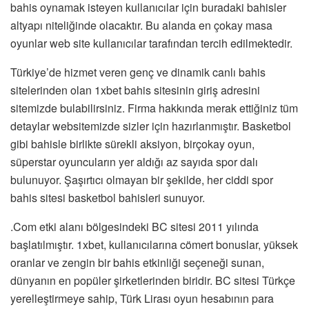
bahis oynamak isteyen kullanıcılar için buradaki bahisler
altyapı niteliğinde olacaktır. Bu alanda en çokay masa
oyunlar web site kullanıcılar tarafından tercih edilmektedir.
Türkiye’de hizmet veren genç ve dinamik canlı bahis
sitelerinden olan 1xbet bahis sitesinin giriş adresini
sitemizde bulabilirsiniz. Firma hakkında merak ettiğiniz tüm
detaylar websitemizde sizler için hazırlanmıştır. Basketbol
gibi bahisle birlikte sürekli aksiyon, birçokay oyun,
süperstar oyuncuların yer aldığı az sayıda spor dalı
bulunuyor. Şaşırtıcı olmayan bir şekilde, her ciddi spor
bahis sitesi basketbol bahisleri sunuyor.
.Com etki alanı bölgesindeki BC sitesi 2011 yılında
başlatılmıştır. 1xbet, kullanıcılarına cömert bonuslar, yüksek
oranlar ve zengin bir bahis etkinliği seçeneği sunan,
dünyanın en popüler şirketlerinden biridir. BC sitesi Türkçe
yerelleştirmeye sahip, Türk Lirası oyun hesabının para