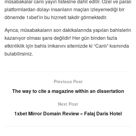
müsabakalar canlı yayın listesine dahil edilir. Özel ve paralı
platformlardan dolayı insanların maçları izleyemediği bir
dönemde 1xbet’in bu hizmeti takdir görmektedir.
Ayrıca, müsabakaların son dakikalarında yapılan bahislerin
kazanıyor olması şans değildir! Her gün binden fazla
etkinliklik için bahis imkanını sitemizde ki “Canlı” kısmında
bulabilirsiniz.
Previous Post
The way to cite a magazine within an dissertation
Next Post
1xbet Mirror Domain Review « Falaj Daris Hotel