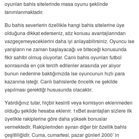
oyunları bahis sitelerinde masa oyunu şeklinde
tanımlanmaktadır.
Bu bahis severlerin özellikle hangi bahis sitelerine üye
olduğuna dikkat ederseniz, söz konusu avantajlarından
vazgeçemeyeceklerini daha iyi anlayabilirsiniz. Oyuncu ise
yarışların ne zaman başlayacağı ve biteceği konusunda
fikir sahibi olmuş oluyorlar. Canlı bahis oyunları futbol
sonrasında en çok tercih edilenler arasında yer alıyor
bunun nedenine baktığımızda ise oyuncunun hızlı para
kazanma isteği. Canlı bahislerde öncelik ne şekilde
yapılması gerektiği hususunda olacaktır.
Yatırdığınız tutar, hiçbir kesinti veya komisyon eklenmeden
olduğu şekilde hesaba eklenir. 1xBet avantajları sizlere ilk
üyelikte rakiplerine göre daha yüksek bonuslar
vermektedir. Rakiplerinden ayıran diğer bir özellik bahis
çeşitliliğidir. Cuma, cumartesi, pazar günleri 2000’ in