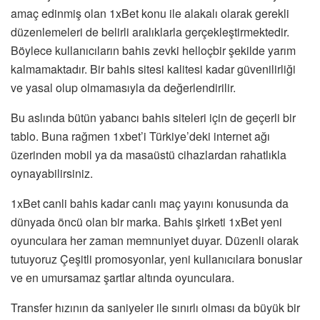
amaç edinmiş olan 1xBet konu ile alakalı olarak gerekli
düzenlemeleri de belirli aralıklarla gerçekleştirmektedir.
Böylece kullanıcıların bahis zevki helloçbir şekilde yarım
kalmamaktadır. Bir bahis sitesi kalitesi kadar güvenilirliği
ve yasal olup olmamasıyla da değerlendirilir.
Bu aslında bütün yabancı bahis siteleri için de geçerli bir
tablo. Buna rağmen 1xbet’i Türkiye’deki internet ağı
üzerinden mobil ya da masaüstü cihazlardan rahatlıkla
oynayabilirsiniz.
1xBet canli bahis kadar canlı maç yayını konusunda da
dünyada öncü olan bir marka. Bahis şirketi 1xBet yeni
oyunculara her zaman memnuniyet duyar. Düzenli olarak
tutuyoruz Çeşitli promosyonlar, yeni kullanıcılara bonuslar
ve en umursamaz şartlar altında oyunculara.
Transfer hızının da saniyeler ile sınırlı olması da büyük bir