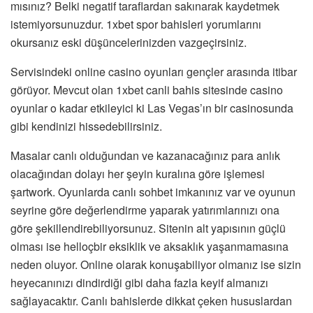
mısınız? Belki negatif taraflardan sakınarak kaydetmek
istemiyorsunuzdur. 1xbet spor bahisleri yorumlarını
okursanız eski düşüncelerinizden vazgeçirsiniz.
Servisindeki online casino oyunları gençler arasında itibar
görüyor. Mevcut olan 1xbet canli bahis sitesinde casino
oyunlar o kadar etkileyici ki Las Vegas’ın bir casinosunda
gibi kendinizi hissedebilirsiniz.
Masalar canlı olduğundan ve kazanacağınız para anlık
olacağından dolayı her şeyin kuralına göre işlemesi
şartwork. Oyunlarda canlı sohbet imkanınız var ve oyunun
seyrine göre değerlendirme yaparak yatırımlarınızı ona
göre şekillendirebiliyorsunuz. Sitenin alt yapısının güçlü
olması ise helloçbir eksiklik ve aksaklık yaşanmamasına
neden oluyor. Online olarak konuşabiliyor olmanız ise sizin
heyecanınızı dindirdiği gibi daha fazla keyif almanızı
sağlayacaktır. Canlı bahislerde dikkat çeken hususlardan