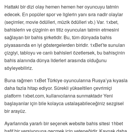
Hattaki bir dizi olay hemen hemen her oyuncuyu tatmin
edecek. En popüler spor ve liglerin yanı sıra nadir olaylar
(seçimler, movie ödülleri, müzik ödülleri vb.) Var. 1xbet,
bahislerin ve çizginin en titiz oyuncuları tatmin etmesini
sağlayan bir bahis şirketidir. Bu, tüm dünyada bahis
piyasasında en iyi göstergelerden biridir. 1xBet’te sunulan
çizgiyi, tabloyu ve canlı bahisleri özetlersek, bu bahisçinin
bahis alanında dünya liderleri arasında olduğunu
söyleyebiliriz.
Buna rağmen 1xBet Türkiye oyuncularına Rusya’ya kıyasla
daha fazla hitap ediyor. Sürekli yükseltilen çevrimiçi
platform 1xbet.com, kullanıcılarına sunmaktadır Yeni
başlayanlar için bile kolayca ustalaşabileceğiniz sezgisel
bir arayüz.
Ayarlarında yararlı bir seçenek website bahis sitesi 1hbet
hafif bir versiyonuna geçmek için yeteneğidir. Kaynak daha