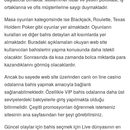
ortaklarına ve ofis müşterilerine saygı duymaktadır.
Masa oyunları kategorisinde ise Blackjack, Roulette, Texas
Holdem Poker gibi oyunlar yer almaktadır. Oyunların
kuralları ve diğer bahis detayları alt kısımlarda yer
almaktadır. Buradaki açıklamaları okuyan web site
kullanıcıları bahislerini yapma konusunda daha istekli
olacaktır. Sonrasında da kısa zamanda bolca miktarda para
kazandıklarını görmüş olacaklardır.
Ancak bu sayede web site üzerinden canlı on line casino
odalarına bahis yapmak amacıyla bağlantı
sağlanabilmektedir. Özellikle VIP bahis odalarına daha üst
seviyelerdeki bakiyelerle giriş yapılmakta olduğu
bilinmelidir. Çeşitli promosyonları öğrenmek isterseniz
sitesinin ana sayfasından her şeyi görebilirsiniz.
Güncel olaylar için bahis seçmek için Live dünyasının en