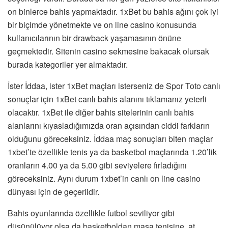
on binlerce bahis yapmaktadır. 1xBet bu bahis ağını çok iyi
bir biçimde yönetmekte ve on line casino konusunda
kullanıcılarının bir drawback yaşamasının önüne
geçmektedir. Sitenin casino sekmesine bakacak olursak
burada kategoriler yer almaktadır.
İster İddaa, ister 1xBet maçları isterseniz de Spor Toto canlı
sonuçlar için 1xBet canlı bahis alanını tıklamanız yeterli
olacaktır. 1xBet ile diğer bahis sitelerinin canlı bahis
alanlarını kıyasladığımızda oran açısından ciddi farkların
olduğunu göreceksiniz. İddaa maç sonuçları biten maçlar
1xbet’te özellikle tenis ya da basketbol maçlarında 1.20’lik
oranların 4.00 ya da 5.00 gibi seviyelere fırladığını
göreceksiniz. Aynı durum 1xbet’in canlı on line casino
dünyası için de geçerlidir.
Bahis oyunlarında özellikle futbol seviliyor gibi
düşünülüyor olsa da basketboldan masa tenisine, at