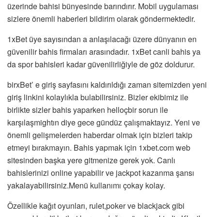
üzerinde bahisi bünyesinde barındırır. Mobil uygulaması
sizlere önemli haberleri bildirim olarak göndermektedir.
1xBet üye sayısından a anlaşılacağı üzere dünyanın en
güvenilir bahis firmaları arasındadır. 1xBet canli bahis ya
da spor bahisleri kadar güvenilirliğiyle de göz doldurur.
birxBet’ e giriş sayfasını kaldırıldığı zaman sitemizden yeni
giriş linkini kolaylıkla bulabilirsiniz. Bizler ekibimiz ile
birlikte sizler bahis yaparken helloçbir sorun ile
karşılaşmightın diye gece gündüz çalışmaktayız. Yeni ve
önemli gelişmelerden haberdar olmak için bizleri takip
etmeyi bırakmayın. Bahis yapmak için 1xbet.com web
sitesinden başka yere gitmenize gerek yok. Canlı
bahislerinizi online yapabilir ve jackpot kazanma şansı
yakalayabilirsiniz.Menü kullanımı çokay kolay.
Özellikle kağıt oyunları, rulet,poker ve blackjack gibi