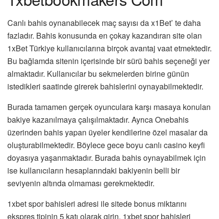
Canlı bahis oynanabilecek maç sayısı da x1Bet’ te daha
fazladır. Bahis konusunda en çokay kazandıran site olan
1xBet Türkiye kullanıcılarına birçok avantaj vaat etmektedir.
Bu bağlamda sitenin içerisinde bir sürü bahis seçeneği yer
almaktadır. Kullanıcılar bu sekmelerden birine günün
istedikleri saatinde girerek bahislerini oynayabilmektedir.
Burada tamamen gerçek oyunculara karşı masaya konulan
bakiye kazanılmaya çalışılmaktadır. Ayrıca Onebahis
üzerinden bahis yapan üyeler kendilerine özel masalar da
oluşturabilmektedir. Böylece gece boyu canlı casino keyfi
doyasıya yaşanmaktadır. Burada bahis oynayabilmek için
ise kullanıcıların hesaplarındaki bakiyenin belli bir
seviyenin altında olmaması gerekmektedir.
1xbet spor bahisleri adresi ile sitede bonus miktarını
ekspres tipinin 5 katı olarak girin. 1xbet spor bahisleri