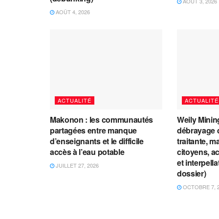
AOÛT 3, 2026
AOÛT 4, 2026
ACTUALITÉ
ACTUALITÉ
Makonon : les communautés
Weily Mining
partagées entre manque
débrayage d
d’enseignants et le difficile
traitante, m
accès à l’eau potable
citoyens, a
et interpell
JUILLET 27, 2026
dossier)
OCTOBRE 7, 