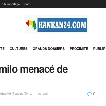
Publireportage
Sport
ITÉ
CULTURES
GRANDS DOSSIERS
PROXIMITÉ
PUBLI
 milo menacé de
0
ctualité
Reading Time: 1 min read