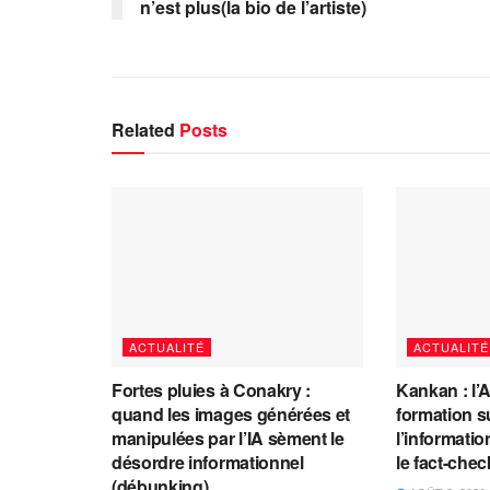
n’est plus(la bio de l’artiste)
Related
Posts
ACTUALITÉ
ACTUALITÉ
Fortes pluies à Conakry :
Kankan : l’
quand les images générées et
formation s
manipulées par l’IA sèment le
l’information
désordre informationnel
le fact-che
(débunking)