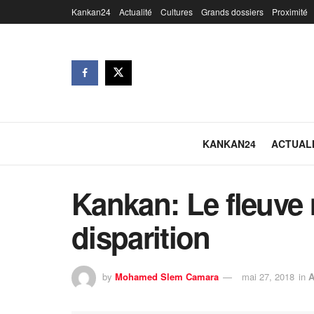
Kankan24
Actualité
Cultures
Grands dossiers
Proximité
KANKAN24
ACTUAL
Kankan: Le fleuve
disparition
by
Mohamed Slem Camara
mai 27, 2018
in
A