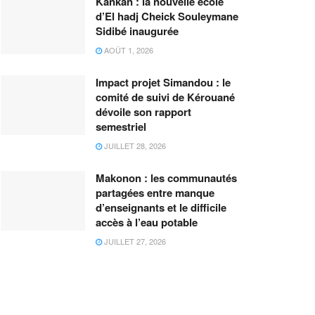
Kankan : la nouvelle école
d’El hadj Cheick Souleymane
Sidibé inaugurée
AOÛT 1, 2026
Impact projet Simandou : le
comité de suivi de Kérouané
dévoile son rapport
semestriel
JUILLET 28, 2026
Makonon : les communautés
partagées entre manque
d’enseignants et le difficile
accès à l’eau potable
JUILLET 27, 2026