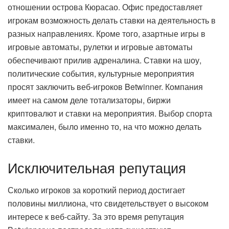
отношении острова Кюрасао. Офис предоставляет
игрокам возможность делать ставки на деятельность в
разных направлениях. Кроме того, азартные игры в
игровые автоматы, рулетки и игровые автоматы
обеспечивают прилив адреналина. Ставки на шоу,
политические события, культурные мероприятия
просят заключить веб-игроков Betwinner. Компания
имеет на самом деле тотализаторы, биржи
криптовалют и ставки на мероприятия. Выбор спорта
максимален, было именно то, на что можно делать
ставки.
Исключительная репутация
Сколько игроков за короткий период достигает
половины миллиона, что свидетельствует о высоком
интересе к веб-сайту. За это время репутация