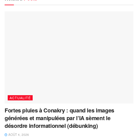
ACTUALITÉ
Fortes pluies à Conakry : quand les images
générées et manipulées par l’IA sèment le
désordre informationnel (débunking)
AOÛT 4, 2026