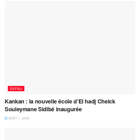
DEFAU
Kankan : la nouvelle école d’El hadj Cheick
Souleymane Sidibé inaugurée
AOÛT 1, 2026