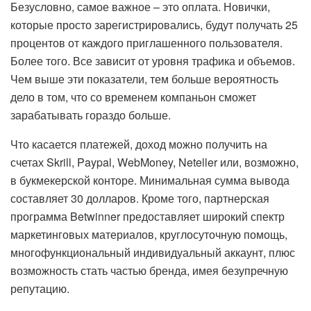
Безусловно, самое важное – это оплата. Новички,
которые просто зарегистрировались, будут получать 25
процентов от каждого приглашенного пользователя.
Более того. Все зависит от уровня трафика и объемов.
Чем выше эти показатели, тем больше вероятность
дело в том, что со временем компаньон сможет
зарабатывать гораздо больше.
Что касается платежей, доход можно получить на
счетах Skrill, Paypal, WebMoney, Neteller или, возможно,
в букмекерской конторе. Минимальная сумма вывода
составляет 30 долларов. Кроме того, партнерская
программа Betwinner предоставляет широкий спектр
маркетинговых материалов, круглосуточную помощь,
многофункциональный индивидуальный аккаунт, плюс
возможность стать частью бренда, имея безупречную
репутацию.