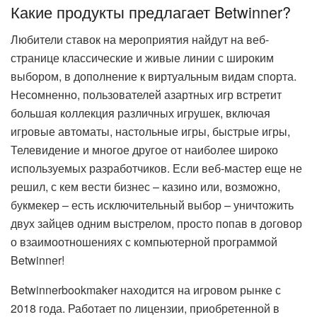
Какие продукты предлагает Betwinner?
Любители ставок на мероприятия найдут на веб-
странице классические и живые линии с широким
выбором, в дополнение к виртуальным видам спорта.
Несомненно, пользователей азартных игр встретит
большая коллекция различных игрушек, включая
игровые автоматы, настольные игры, быстрые игры,
Телевидение и многое другое от наиболее широко
используемых разработчиков. Если веб-мастер еще не
решил, с кем вести бизнес – казино или, возможно,
букмекер – есть исключительный выбор – уничтожить
двух зайцев одним выстрелом, просто попав в договор
о взаимоотношениях с компьютерной программой
Betwinner!
Betwinnerbookmaker находится на игровом рынке с
2018 года. Работает по лицензии, приобретенной в