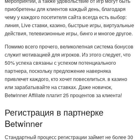
мероприятий, а также удовольствие от игр могут быть
приобретены для клиентов каждый день, благодаря
чему у каждого посетителя сайта всегда есть выбор:
линия, Live ставки, казино, быстрые игры, виртуальные
действия, телевизионные игры, бинго и многое другое.
Помимо всего прочего, великолепная система бонусов
служит мотивацией для игроков. Из этого следует, что
50% успеха связаны с успехом потенциального
партнера, поскольку предложение наверняка
привлечет каждого, кто хочет повеселиться. в казино
или зарабатывайте на ставках. Даже новичок,
Betwinner Affiliate платит 25 процентов за клиента!
Регистрация в партнерке
Betwinner
Стандартный процесс регистрации займет не более 30