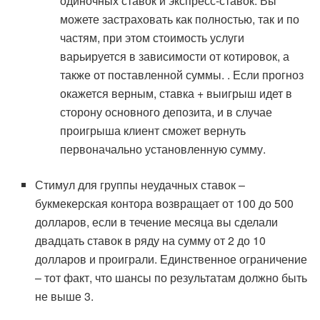
одиночных ставок и экспресс-ставок. Вы
можете застраховать как полностью, так и по
частям, при этом стоимость услуги
варьируется в зависимости от котировок, а
также от поставленной суммы. . Если прогноз
окажется верным, ставка + выигрыш идет в
сторону основного депозита, и в случае
проигрыша клиент сможет вернуть
первоначально установленную сумму.
Стимул для группы неудачных ставок –
букмекерская контора возвращает от 100 до 500
долларов, если в течение месяца вы сделали
двадцать ставок в ряду на сумму от 2 до 10
долларов и проиграли. Единственное ограничение
– тот факт, что шансы по результатам должно быть
не выше 3.