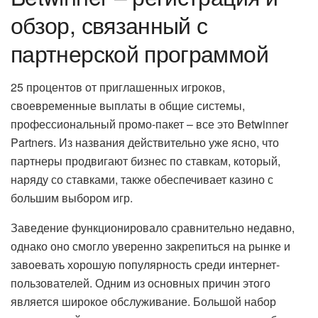
обзор, связанный с
партнерской программой
25 процентов от приглашенных игроков,
своевременные выплаты в общие системы,
профессиональный промо-пакет – все это Betwinner
Partners. Из названия действительно уже ясно, что
партнеры продвигают бизнес по ставкам, который,
наряду со ставками, также обеспечивает казино с
большим выбором игр.
Заведение функционировало сравнительно недавно,
однако оно смогло уверенно закрепиться на рынке и
завоевать хорошую популярность среди интернет-
пользователей. Одним из основных причин этого
является широкое обслуживание. Большой набор