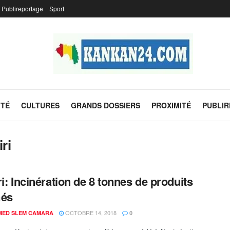
Publireportage
Sport
ITÉ
CULTURES
GRANDS DOSSIERS
PROXIMITÉ
PUBLI
ri
ri: Incinération de 8 tonnes de produits
més
OCTOBRE 14, 2018
ED SLEM CAMARA
0