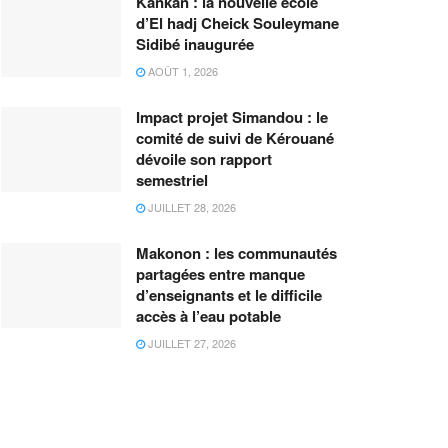
Kankan : la nouvelle école
d’El hadj Cheick Souleymane
Sidibé inaugurée
AOÛT 1, 2026
Impact projet Simandou : le
comité de suivi de Kérouané
dévoile son rapport
semestriel
JUILLET 28, 2026
Makonon : les communautés
partagées entre manque
d’enseignants et le difficile
accès à l’eau potable
JUILLET 27, 2026