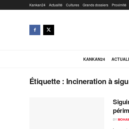
Kankan24
Actualité
Cultures
Grands dossiers
Proximité
KANKAN24
ACTUAL
Étiquette :
Incineration à sigui
Sigui
péri
BY
MOHAM